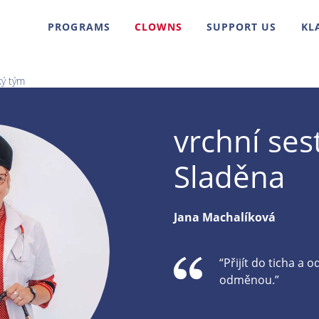
PROGRAMS
CLOWNS
SUPPORT US
KL
ký tým
vrchní ses
Sladěna
Jana Machalíková
“Přijít do ticha a o
odměnou.”