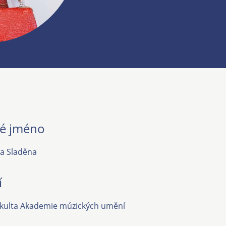
é jméno
ra Sladěna
í
akulta Akademie múzických umění