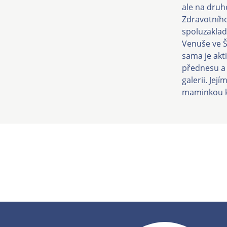
ale na druh
Zdravotního
spoluzaklad
Venuše ve Š
sama je akt
přednesu a 
galerii. Jej
maminkou k