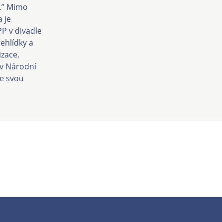
y.” Mimo
 je
P v divadle
ehlídky a
izace,
 v Národní
se svou