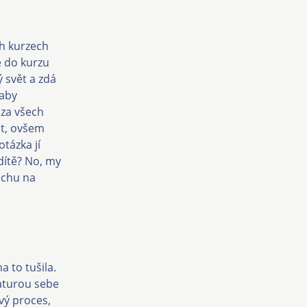
h kurzech
e do kurzu
ý svět a zdá
 aby
 za všech
it, ovšem
tázka jí
dítě? No, my
rochu na
a to tušila.
ikaturou sebe
ivý proces,