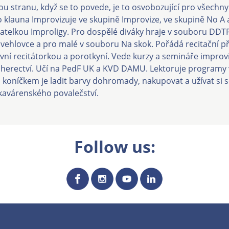
ou stranu, když se to povede, je to osvobozující pro všechn
 klauna Improvizuje ve skupině Improvize, ve skupině No A a
atelkou Improligy. Pro dospělé diváky hraje v souboru DDTP
vehlovce a pro malé v souboru Na skok. Pořádá recitační př
ivní recitátorkou a porotkyní. Vede kurzy a semináře improv
herectví. Učí na PedF UK a KVD DAMU. Lektoruje programy
ím koníčkem je ladit barvy dohromady, nakupovat a užívat si 
avárenského povalečství.
Follow us: