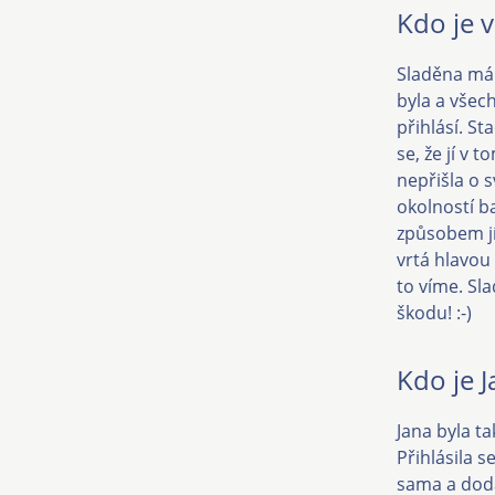
Kdo je v
Sladěna má 
byla a všech
přihlásí. St
se, že jí v 
nepřišla o 
okolností b
způsobem jí
vrtá hlavou
to víme. Sla
škodu! :-)
Kdo je 
Jana byla ta
Přihlásila s
sama a dodáv