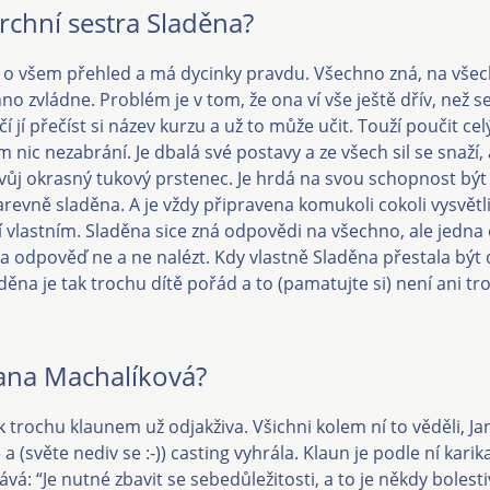
rchní sestra Sladěna?
o všem přehled a má dycinky pravdu. Všechno zná, na všec
no zvládne. Problém je v tom, že ona ví vše ještě dřív, než s
ačí jí přečíst si název kurzu a už to může učit. Touží poučit cel
tom nic nezabrání. Je dbalá své postavy a ze všech sil se snaží,
svůj okrasný tukový prstenec. Je hrdá na svou schopnost být
arevně sladěna. A je vždy připravena komukoli cokoli vysvětl
 vlastním. Sladěna sice zná odpovědi na všechno, ale jedna o
 a odpověď ne a ne nalézt. Kdy vlastně Sladěna přestala být 
děna je tak trochu dítě pořád a to (pamatujte si) není ani t
Jana Machalíková?
k trochu klaunem už odjakživa. Všichni kolem ní to věděli, Jan
e a (světe nediv se :-)) casting vyhrála. Klaun je podle ní kar
á: “Je nutné zbavit se sebedůležitosti, a to je někdy bolest