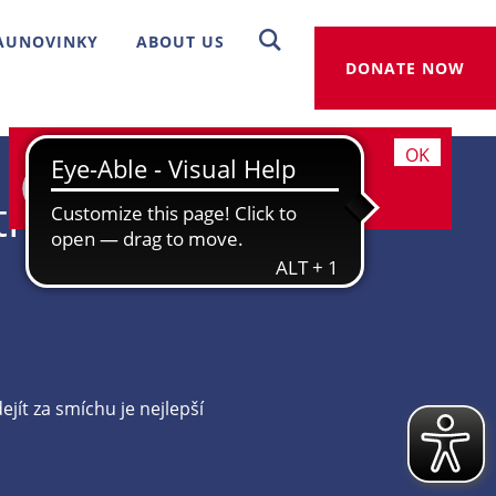
AUNOVINKY
ABOUT US
DONATE NOW
Bude se vám tady líbit, díky
OK
cookies to můžeme slíbit.
Více
tra
informací
dejít za smíchu je nejlepší