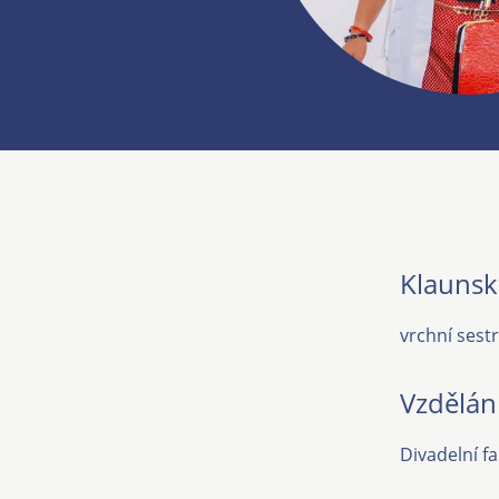
Klaunsk
vrchní sest
Vzdělán
Divadelní f