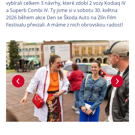
vybírali celkem 3 návrhy, které zdobí 2 vozy Kodiaq iV
a Superb Combi iV. Ty jsme si v sobotu 30. května
2026 během akce Den se Škoda Auto na Zlín Film
Festivalu převzali. A máme z nich obrovskou radost!
En