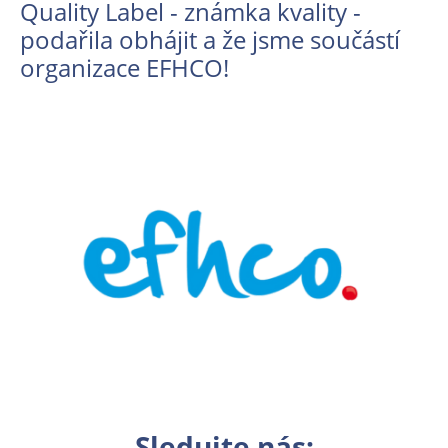
Quality Label - známka kvality -
podařila obhájit a že jsme součástí
organizace EFHCO!
En
En
Sledujte nás: