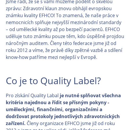
Jsme rádi, že se s vámi můžeme podělit o skvělou
zprávu: Zdravotní klaun znovu obhájil evropskou
známku kvality EFHCO! To znamená, že naše práce v
nemocnicích splňuje nejvyšší mezinárodní standardy
– od umělecké kvality až po bezpečí pacientů. EFHCO
uděluje tuto známku pouze těm, kdo úspěšně projdou
náročným auditem. Členy této federace jsme již od
roku 2012 a víme, že právě díky zpětné vazbě a sdílení
know-how patříme mezi nejlepší v Evropě.
Co je to Quality Label?
Pro získání Quality Labal
je nutné splňovat všechna
kritéria najednou a řídit se přísným pokyny -
uměleckými, finančními, organizačními a
dodržovat protokoly jednotlivých zdravotnických
zařízení.
Členy organizace EFHCO jsme již od roku