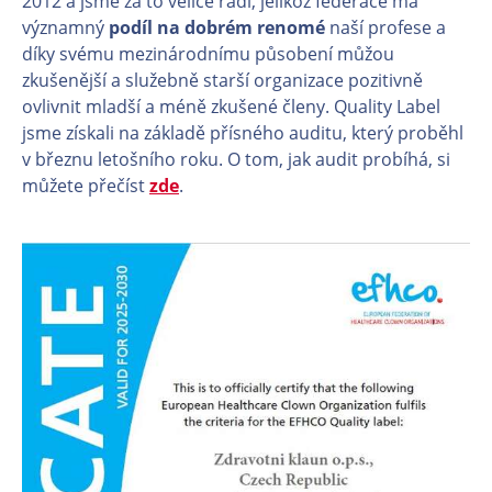
2012 a jsme za to velice rádi, jelikož federace má
významný
podíl na dobrém renomé
naší profese a
díky svému mezinárodnímu působení můžou
zkušenější a služebně starší organizace pozitivně
ovlivnit mladší a méně zkušené členy. Quality Label
jsme získali na základě přísného auditu, který proběhl
v březnu letošního roku. O tom, jak audit probíhá, si
můžete přečíst
zde
.
En
En