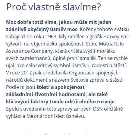
Proč vlastně slavíme?
Moc dobře totiž víme, jakou může mít jeden
zdánlivě obyčejný úsměv moc
. Kořeny tohoto svátku
sahají až do roku 1963, kdy umělec a grafik Harvey Ball
vytvořil na objednávku společnosti State Mutual Life
Assurance Company, která chtěla zvýšit morálku
svých zaměstnanců, úplně první smajlík. Ten se rychle
ujal jako celosvětový symbol úsměvu, radosti a štěstí.
V roce 2012 pak představila Organizace spojených
národů dokument s názvem Světová zpráva o štěstí.
Podle ní jsou
štěstí a spokojenost
základními životními hodnotami, ale také
klíčovými faktory trvale udržitelného rozvoje
.
Spolu s uvedením této zprávy zároveň OSN oficiálně
vyhlásila Mezinárodní den úsměvu.