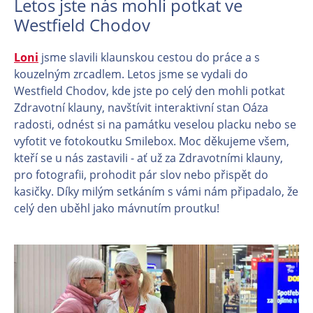
Letos jste nás mohli potkat ve
Westfield Chodov
Loni
jsme slavili klaunskou cestou do práce a s
kouzelným zrcadlem. Letos jsme se vydali do
Westfield Chodov, kde jste po celý den mohli potkat
Zdravotní klauny, navštívit interaktivní stan Oáza
radosti, odnést si na památku veselou placku nebo se
vyfotit ve fotokoutku Smilebox. Moc děkujeme všem,
kteří se u nás zastavili - ať už za Zdravotními klauny,
pro fotografii, prohodit pár slov nebo přispět do
kasičky. Díky milým setkáním s vámi nám připadalo, že
celý den uběhl jako mávnutím proutku!