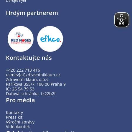
Darujte nyní
Hrdým partnerem
Kontaktujte nás
+420 222 713 416
usmev[at]zdravotniklaun.cz
Zdravotní klaun, o.p.s.
Paříkova 355/7, 190 00 Praha 9
IČ: 26 54 79 53
Datová schránka: tz22b2f
Pro média
Kontakty
Press kit
Výroční zprávy
Videokoutek