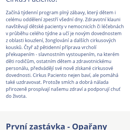
Začíná týdenní program plný zábavy, který dětem i
celému oddělení zpestří všední dny. Zdravotní klauni
navštěvují dětské pacienty v nemocnicích či léčebnách
v průběhu celého týdne a učí je novým dovednostem
z oblasti kouzlení, žonglování a dalších cirkusových
kousků. Čtyř až pětidenní příprava vrcholí
překvapením - slavnostním vystoupením, na kterém
děti rodičům, ostatním dětem a zdravotnickému
personálu, předvádějí své nově získané cirkusové
dovednosti. Cirkus Paciento nejen baví, ale pomáhá
také uzdravovat. Protože smích a dobrá nálada
přirozeně prospívají našemu zdraví a podporují chuť
do života.
První zastávka - Opařany