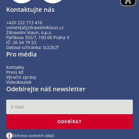
Kontaktujte nás
+420 222 713 416
usmev[at]zdravotniklaun.cz
Zdravotní klaun, o.p.s.
Paříkova 355/7, 190 00 Praha 9
IČ: 26 54 79 53
Datová schránka: tz22b2f
Pro média
Kontakty
Press kit
Výroční zprávy
Videokoutek
Odebírejte náš newsletter
ODEBÍRAT
i
Ochrana osobních údajů