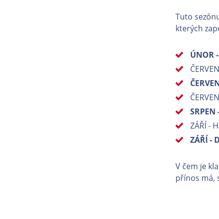
Tuto sezón
kterých zap
ÚNOR - 
ČERVENE
ČERVENE
ČERVENE
SRPEN -
ZÁŘÍ - 
ZÁŘÍ -
V čem je kl
přínos má, 