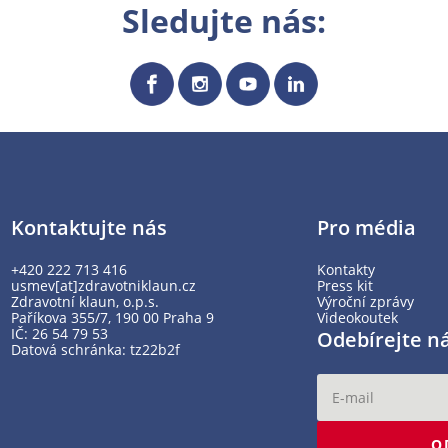
Sledujte nás:
Kontaktujte nás
Pro média
+420 222 713 416
Kontakty
usmev[at]zdravotniklaun.cz
Press kit
Zdravotní klaun, o.p.s.
Výroční zprávy
Paříkova 355/7, 190 00 Praha 9
Videokoutek
IČ: 26 54 79 53
Odebírejte n
Datová schránka: tz22b2f
O