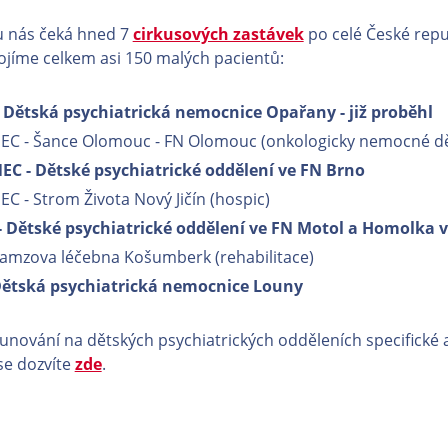
u nás čeká hned 7
cirkusových zastávek
po celé České repu
ojíme celkem asi 150 malých pacientů:
Dětská psychiatrická nemocnice Opařany - již proběhl
C - Šance Olomouc - FN Olomouc (onkologicky nemocné dě
C - Dětské psychiatrické oddělení ve FN Brno
C - Strom Života Nový Jičín (hospic)
 Dětské psychiatrické oddělení ve FN Motol a Homolka v
Hamzova léčebna Košumberk (rehabilitace)
 Dětská psychiatrická nemocnice Louny
aunování na dětských psychiatrických odděleních specifické a
se dozvíte
zde
.