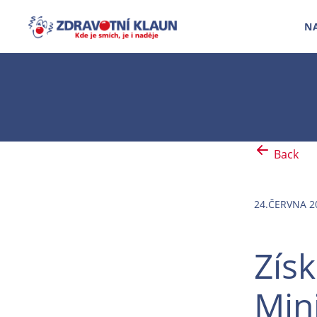
N
Back
24.ČERVNA 2
Získ
Min