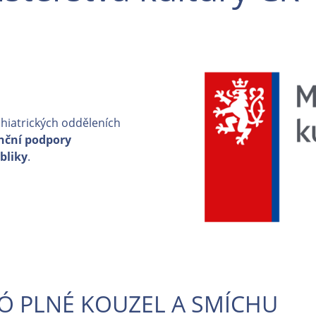
chiatrických odděleních
anční podpory
bliky
.
TÓ PLNÉ KOUZEL A SMÍCHU