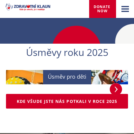
DONATE 
NOW
Úsměvy roku 2025
Úsměv pro děti
KDE VŠUDE JSTE NÁS POTKALI V ROCE 2025