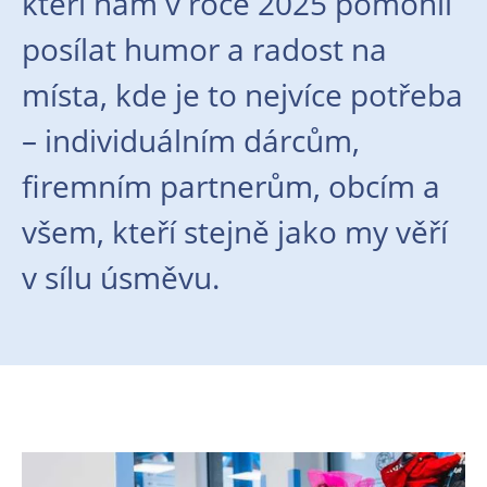
kteří nám v roce 2025 pomohli
posílat humor a radost na
místa, kde je to nejvíce potřeba
– individuálním dárcům,
firemním partnerům, obcím a
všem, kteří stejně jako my věří
v sílu úsměvu.
En
En