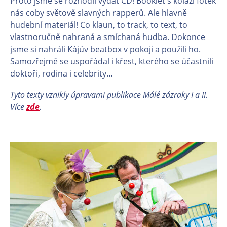
Proto jsme se rozhodli vydat CD! Booklet s koláží fotek
nás coby světově slavných rapperů. Ale hlavně
hudební materiál! Co klaun, to track, to text, to
vlastnoručně nahraná a smíchaná hudba. Dokonce
jsme si nahráli Kájův beatbox v pokoji a použili ho.
Samozřejmě se uspořádal i křest, kterého se účastnili
doktoři, rodina i celebrity…
Tyto texty vznikly úpravami publikace Málé zázraky I a II.
Více
zde
.
En
En