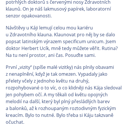
potrhlých doktorů s červenými nosy Zdravotních
klaunů. On je náš lakmusový papírek, laboratorní
senzor opakovanosti.
Návštěvy u Káji lemují celou mou kariéru
u Zdravotního klauna. Klaunovat pro něj by se dalo
popsat latinským výrazem specificum unicum. Jsem
doktor Herbert Ucík, mně tedy můžete věřit. Rutina?
Na tu není prostor, ani čas. Posuďte sami.
První „vizity“ (spíše malé vizitky) nás plnily obavami
z nenaplnění, když je tak omezen. Vypadaly jako
přelety včely z jednoho květu na druhý,
rozpohybované o to víc, o co klidněji nás Kája sledoval
jen pohybem očí. A my těkali od květu opojných
melodií na další, který byl plný přesládlých barev
a balonků, až k rozhoupaným roztodivným fyzickým
kreacím. Bylo to nutné. Bylo třeba si Káju takzvaně
očuchat.