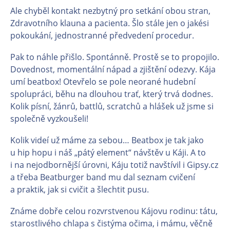
Ale chyběl kontakt nezbytný pro setkání obou stran,
Zdravotního klauna a pacienta. Šlo stále jen o jakési
pokoukání, jednostranné předvedení procedur.
Pak to náhle přišlo. Spontánně. Prostě se to propojilo.
Dovednost, momentální nápad a zjištění odezvy. Kája
umí beatbox! Otevřelo se pole neorané hudební
spolupráci, běhu na dlouhou trať, který trvá dodnes.
Kolik písní, žánrů, battlů, scratchů a hlášek už jsme si
společně vyzkoušeli!
Kolik videí už máme za sebou… Beatbox je tak jako
u hip hopu i náš „pátý element“ návštěv u Káji. A to
i na nejodbornější úrovni, Káju totiž navštívil i Gipsy.cz
a třeba Beatburger band mu dal seznam cvičení
a praktik, jak si cvičit a šlechtit pusu.
Známe dobře celou rozvrstvenou Kájovu rodinu: tátu,
starostlivého chlapa s čistýma očima, i mámu, věčně