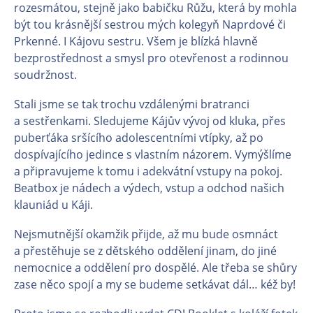
rozesmátou, stejně jako babičku Růžu, která by mohla
být tou krásnější sestrou mých kolegyň Naprdové či
Prkenné. I Kájovu sestru. Všem je blízká hlavně
bezprostřednost a smysl pro otevřenost a rodinnou
soudržnost.
Stali jsme se tak trochu vzdálenými bratranci
a sestřenkami. Sledujeme Kájův vývoj od kluka, přes
puberťáka sršícího adolescentními vtípky, až po
dospívajícího jedince s vlastním názorem. Vymýšlíme
a připravujeme k tomu i adekvátní vstupy na pokoj.
Beatbox je nádech a výdech, vstup a odchod našich
klauniád u Káji.
Nejsmutnější okamžik přijde, až mu bude osmnáct
a přestěhuje se z dětského oddělení jinam, do jiné
nemocnice a oddělení pro dospělé. Ale třeba se shůry
zase něco spojí a my se budeme setkávat dál… kéž by!