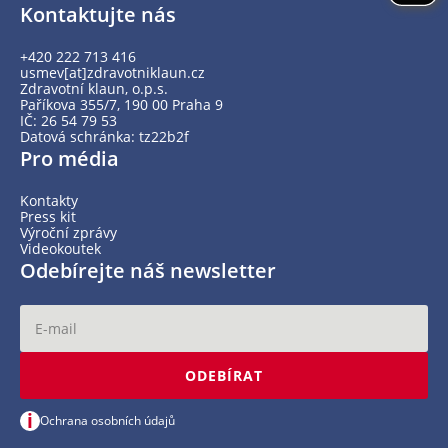
Kontaktujte nás
+420 222 713 416
usmev[at]zdravotniklaun.cz
Zdravotní klaun, o.p.s.
Paříkova 355/7, 190 00 Praha 9
IČ: 26 54 79 53
Datová schránka: tz22b2f
Pro média
Kontakty
Press kit
Výroční zprávy
Videokoutek
Odebírejte náš newsletter
ODEBÍRAT
i
Ochrana osobních údajů