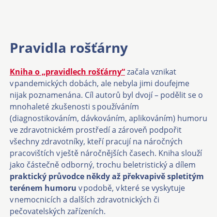
Pravidla rošťárny
Kniha o „pravidlech rošťárny“
začala vznikat
v pandemických dobách, ale nebyla jimi doufejme
nijak poznamenána. Cíl autorů byl dvojí – podělit se o
mnohaleté zkušenosti s používáním
(diagnostikováním, dávkováním, aplikováním) humoru
ve zdravotnickém prostředí a zároveň podpořit
všechny zdravotníky, kteří pracují na náročných
pracovištích v ještě náročnějších časech. Kniha slouží
jako částečně odborný, trochu beletristický a dílem
praktický průvodce někdy až překvapivě spletitým
terénem humoru
v podobě, v které se vyskytuje
v nemocnicích a dalších zdravotnických či
pečovatelských zařízeních.