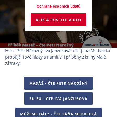
Ochraně osobních údajů
KLIK A PUSTÍTE VIDEO
Herci Petr Nárožný, Iva Janžurová a Taťjana Medvecká
propůjčili své hlasy a namluvili příběhy z knihy Malé
zázraky.
MASÁŽ - ČTE PETR NÁROŽNÝ
FU FU - ČTE IVA JANŽUROVÁ
MŮŽEME DÁL? - ČTE TÁŇA MEDVECKÁ