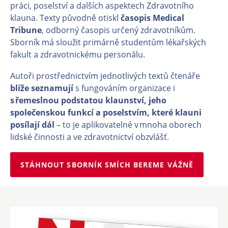
práci, poselství a dalších aspektech Zdravotního
klauna. Texty původně otiskl
časopis Medical
Tribune
, odborný časopis určený zdravotníkům.
Sborník má sloužit primárně studentům lékařských
fakult a zdravotnickému personálu.
Autoři prostřednictvím jednotlivých textů čtenáře
blíže seznamují
s fungováním organizace i
s řemeslnou podstatou klaunství, jeho
společenskou funkcí a poselstvím, které klauni
posílají dál
– to je aplikovatelné v mnoha oborech
lidské činnosti a ve zdravotnictví obzvlášť.
STÁHNOUT SBORNÍK SMÍCH BEREME VÁŽNĚ