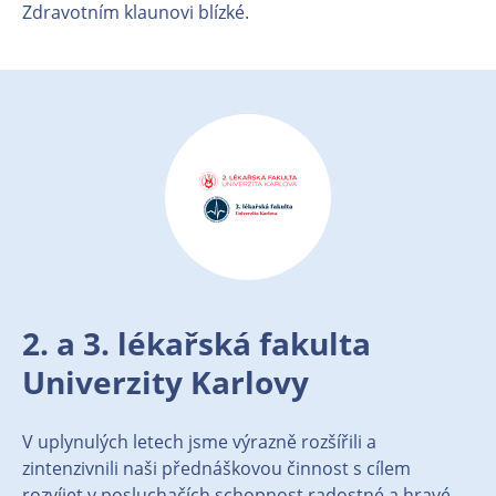
Zdravotním klaunovi blízké.
2. a 3. lékařská fakulta
Univerzity Karlovy
V uplynulých letech jsme výrazně rozšířili a
zintenzivnili naši přednáškovou činnost s cílem
rozvíjet v posluchačích schopnost radostné a hravé