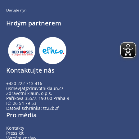
Darujte nyní
Hrdým partnerem
Kontaktujte nás
+420 222 713 416
usmev[at]zdravotniklaun.cz
Zdravotní klaun, o.p.s.
Paříkova 355/7, 190 00 Praha 9
IČ: 26 54 79 53
Datová schránka: tz22b2f
Pro média
Kontakty
Press kit
Výroční zprávy