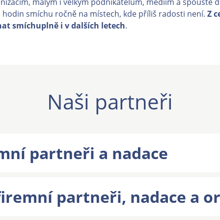
nizacím, malým i velkým podnikatelům, médiím a spoustě d
 hodin smíchu ročně na místech, kde příliš radosti není.
Z c
t smíchuplně i v dalších letech
.
Naši partneři
emní partneři a nadace
iremní partneři, nadace a o