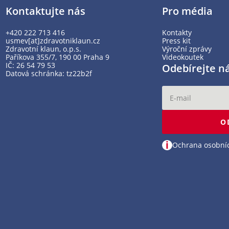
Kontaktujte nás
Pro média
+420 222 713 416
Kontakty
usmev[at]zdravotniklaun.cz
Press kit
Zdravotní klaun, o.p.s.
Výroční zprávy
Paříkova 355/7, 190 00 Praha 9
Videokoutek
IČ: 26 54 79 53
Odebírejte n
Datová schránka: tz22b2f
O
i
Ochrana osobní