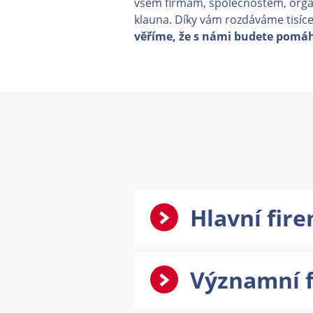
všem firmám, společnostem, orga
klauna. Díky vám rozdáváme tisíce
věříme, že s námi budete pomáha
Hlavní fir
Významní f