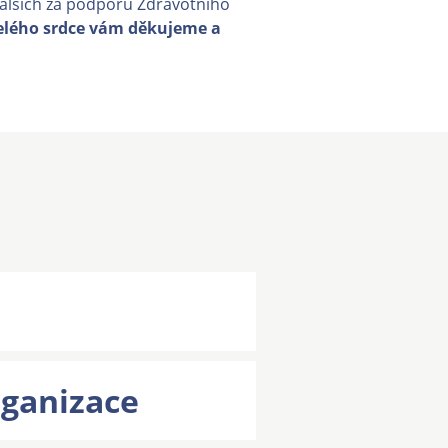
alších za podporu Zdravotního
elého srdce vám děkujeme a
rganizace