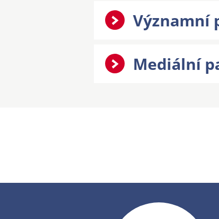
Významní p
Mediální p