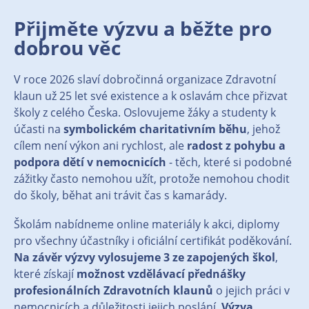
Přijměte výzvu a běžte pro
dobrou věc
V roce 2026 slaví dobročinná organizace Zdravotní
klaun už 25 let své existence a k oslavám chce přizvat
školy z celého Česka. Oslovujeme žáky a studenty k
účasti na
symbolickém charitativním běhu
, jehož
cílem není výkon ani rychlost, ale
radost z pohybu a
podpora dětí v nemocnicích
- těch, které si podobné
zážitky často nemohou užít, protože nemohou chodit
do školy, běhat ani trávit čas s kamarády.
Školám nabídneme online materiály k akci, diplomy
pro všechny účastníky i oficiální certifikát poděkování.
Na závěr výzvy vylosujeme 3 ze zapojených škol
,
které získají
možnost vzdělávací přednášky
profesionálních Zdravotních klaunů
o jejich práci v
nemocnicích a důležitosti jejich poslání.
Výzva