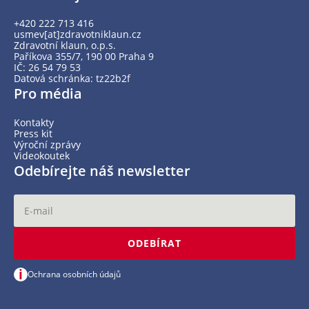
+420 222 713 416
usmev[at]zdravotniklaun.cz
Zdravotní klaun, o.p.s.
Paříkova 355/7, 190 00 Praha 9
IČ: 26 54 79 53
Datová schránka: tz22b2f
Pro média
Kontakty
Press kit
Výroční zprávy
Videokoutek
Odebírejte náš newsletter
ODEBÍRAT
i
Ochrana osobních údajů