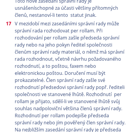
Toto nové zasedání správní rady je
usnášeníschopné za účasti většiny přítomných
členů, nestanoví-li tento statut jinak.
V mezidobí mezi zasedáními správní rady může
správní rada rozhodovat per rollam. Při
rozhodování per rollam zašle předseda správní
rady nebo na jeho pokyn ředitel společnosti
členům správní rady materiál, o němž má správní
rada rozhodnout, včetně návrhu požadovaného
rozhodnutí, a to poštou, faxem nebo
elektronickou poštou. Doručení musí být
prokazatelné. Člen správní rady zašle své
rozhodnutí předsedovi správní rady popř. řediteli
společnosti ve stanovené lhůtě. Rozhodnutí per
rollam je přijato, sdělí-li ve stanovené lhůtě svůj
souhlas nadpoloviční většina členů správní rady.
Rozhodnutí per rollam podepíše předseda
správní rady nebo jím pověřený člen správní rady.
Na nejbližším zasedání správní rady je předseda