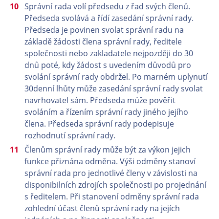
Správní rada volí předsedu z řad svých členů.
Předseda svolává a řídí zasedání správní rady.
Předseda je povinen svolat správní radu na
základě žádosti člena správní rady, ředitele
společnosti nebo zakladatele nejpozději do 30
dnů poté, kdy žádost s uvedením důvodů pro
svolání správní rady obdržel. Po marném uplynutí
30denní lhůty může zasedání správní rady svolat
navrhovatel sám. Předseda může pověřit
svoláním a řízením správní rady jiného jejího
člena. Předseda správní rady podepisuje
rozhodnutí správní rady.
Členům správní rady může být za výkon jejich
funkce přiznána odměna. Výši odměny stanoví
správní rada pro jednotlivé členy v závislosti na
disponibilních zdrojích společnosti po projednání
s ředitelem. Při stanovení odměny správní rada
zohlední účast členů správní rady na jejích