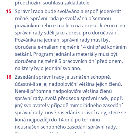
předchozím souhlasu zakladatele.
Správní rada bude svolávána alespoň jedenkrát
ročně. Správní rada je svolávána písemnou
pozvánkou nebo e-mailem na adresu, kterou člen
správní rady sdělí jako adresu pro doručování.
Pozvánka na jednání správní rady musí být
doručena e-mailem nejméně 14 dní před konáním
setkání. Program jednání a materiály musí být
doručena nejméně 5 pracovních dní před dnem,
na který bylo jednání svoláno.
Zasedání správní rady je usnášeníschopné,
účastní-li se jej nadpoloviční většina jejích členů.
Není-li přítomna nadpoloviční většina členů
správní rady, svolá předseda správní rady, popř.
jiný svolavatel v případě mimořádného zasedání
správní rady, nové zasedání správní rady, které se
koná nejpozději do 14 dnů po termínu
neusnášeníschopného zasedání správní rady.