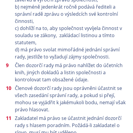
b) nejméně jedenkrát ročně podává řediteli a
správní radě zprávu o výsledcích své kontrolní
činnosti,
c) dohlíží na to, aby společnost vyvíjela činnost v
souladu se zákony, zakládací listinou a tímto
statutem,
d) má právo svolat mimořádné jednání správní
rady, jestliže to vyžadují zájmy společnosti.
Člen dozorčí rady má právo nahlížet do účetních
knih, jiných dokladů a listin společnosti a
kontrolovat tam obsažené údaje.
Členové dozorčí rady jsou oprávněni účastnit se
všech zasedání správní rady, a pokud si přejí,
mohou se vyjádřit k jakémukoli bodu, nemají však
právo hlasovat.
Zakladatel má právo se účastnit jednání dozorčí
rady s hlasem poradním. Požádá-li zakladatel o
slovo, musí mu být uděleno.