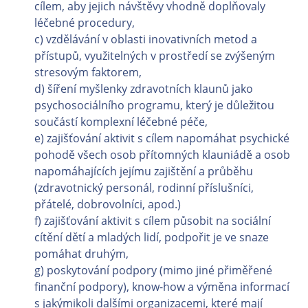
cílem, aby jejich návštěvy vhodně doplňovaly
léčebné procedury,
c) vzdělávání v oblasti inovativních metod a
přístupů, využitelných v prostředí se zvýšeným
stresovým faktorem,
d) šíření myšlenky zdravotních klaunů jako
psychosociálního programu, který je důležitou
součástí komplexní léčebné péče,
e) zajišťování aktivit s cílem napomáhat psychické
pohodě všech osob přítomných klauniádě a osob
napomáhajících jejímu zajištění a průběhu
(zdravotnický personál, rodinní příslušníci,
přátelé, dobrovolníci, apod.)
f) zajišťování aktivit s cílem působit na sociální
cítění dětí a mladých lidí, podpořit je ve snaze
pomáhat druhým,
g) poskytování podpory (mimo jiné přiměřené
finanční podpory), know-how a výměna informací
s jakýmikoli dalšími organizacemi, které mají