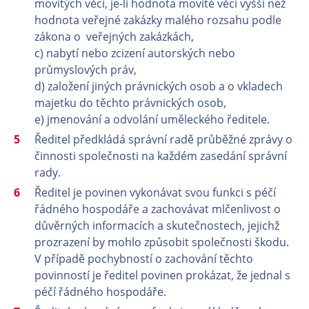
movitých věcí, je-li hodnota movité věci vyšší než
hodnota veřejné zakázky malého rozsahu podle
zákona o veřejných zakázkách,
c) nabytí nebo zcizení autorských nebo
průmyslových práv,
d) založení jiných právnických osob a o vkladech
majetku do těchto právnických osob,
e) jmenování a odvolání uměleckého ředitele.
Ředitel předkládá správní radě průběžné zprávy o
činnosti společnosti na každém zasedání správní
rady.
Ředitel je povinen vykonávat svou funkci s péčí
řádného hospodáře a zachovávat mlčenlivost o
důvěrných informacích a skutečnostech, jejichž
prozrazení by mohlo způsobit společnosti škodu.
V případě pochybností o zachování těchto
povinností je ředitel povinen prokázat, že jednal s
péčí řádného hospodáře.