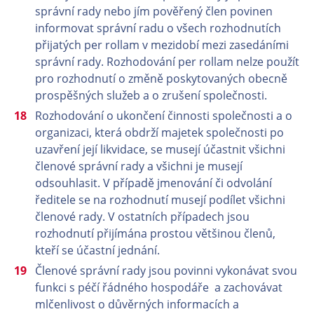
správní rady nebo jím pověřený člen povinen
informovat správní radu o všech rozhodnutích
přijatých per rollam v mezidobí mezi zasedáními
správní rady. Rozhodování per rollam nelze použít
pro rozhodnutí o změně poskytovaných obecně
prospěšných služeb a o zrušení společnosti.
Rozhodování o ukončení činnosti společnosti a o
organizaci, která obdrží majetek společnosti po
uzavření její likvidace, se musejí účastnit všichni
členové správní rady a všichni je musejí
odsouhlasit. V případě jmenování či odvolání
ředitele se na rozhodnutí musejí podílet všichni
členové rady. V ostatních případech jsou
rozhodnutí přijímána prostou většinou členů,
kteří se účastní jednání.
Členové správní rady jsou povinni vykonávat svou
funkci s péčí řádného hospodáře a zachovávat
mlčenlivost o důvěrných informacích a