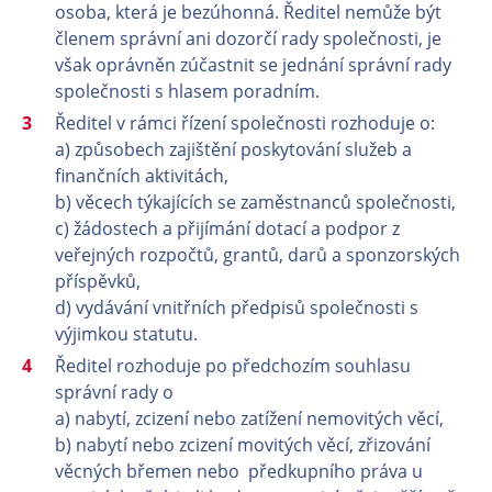
osoba, která je bezúhonná. Ředitel nemůže být
členem správní ani dozorčí rady společnosti, je
však oprávněn zúčastnit se jednání správní rady
společnosti s hlasem poradním.
Ředitel v rámci řízení společnosti rozhoduje o:
a) způsobech zajištění poskytování služeb a
finančních aktivitách,
b) věcech týkajících se zaměstnanců společnosti,
c) žádostech a přijímání dotací a podpor z
veřejných rozpočtů, grantů, darů a sponzorských
příspěvků,
d) vydávání vnitřních předpisů společnosti s
výjimkou statutu.
Ředitel rozhoduje po předchozím souhlasu
správní rady o
a) nabytí, zcizení nebo zatížení nemovitých věcí,
b) nabytí nebo zcizení movitých věcí, zřizování
věcných břemen nebo předkupního práva u