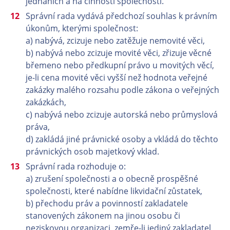
jednáních a na činnosti společnosti.
Správní rada vydává předchozí souhlas k právním
úkonům, kterými společnost:
a) nabývá, zcizuje nebo zatěžuje nemovité věci,
b) nabývá nebo zcizuje movité věci, zřizuje věcné
břemeno nebo předkupní právo u movitých věcí,
je-li cena movité věci vyšší než hodnota veřejné
zakázky malého rozsahu podle zákona o veřejných
zakázkách,
c) nabývá nebo zcizuje autorská nebo průmyslová
práva,
d) zakládá jiné právnické osoby a vkládá do těchto
právnických osob majetkový vklad.
Správní rada rozhoduje o:
a) zrušení společnosti a o obecně prospěšné
společnosti, které nabídne likvidační zůstatek,
b) přechodu práv a povinností zakladatele
stanovených zákonem na jinou osobu či
neziskovou organizaci, zemře-li jediný zakladatel,