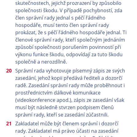
skutečnostech, jejichž prozrazení by způsobilo
společnosti škodu. V případě pochybností, zda
člen správní rady jednal s péčí řádného
hospodáře, musí tento člen správní rady
prokázat, že s péčí řádného hospodáře jednal. Ti
členové správní rady, kteří společným jednáním
způsobí společnosti porušením povinností při
výkonu funkce škodu, odpovídají za tuto škodu
společně a nerozdílně.
Správní rada vyhotovuje písemný zápis ze svých
zasedání, jehož kopii předává řediteli a dozorčí
radě. Zasedání správní rady může proběhnout i
prostřednictvím dálkové komunikace
(videokonference apod.), zápis ze zasedání však
musí být následně stvrzen podpisem členů
správní rady, kteří se zasedání zúčastnili.
Zakladatel může být členem správní i dozorčí
rady. Zakladatel má právo účasti na zasedání