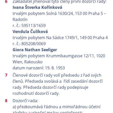
Zakladatel jmenoval tyto členy první dozorčí rady:
Ivana Štverka Kořínková
trvalým pobytem Solná 1630/24, 153 00 Praha 5 –
Radotín
r. č.: 595113/1659
Vendula Čulíková
trvalým pobytem Na Sádce 1749/1, 149 00 Praha 4
r. č.: 805208/0069
Giora Nathan Seeliger
trvalým pobytem Krummbaumgasse 12/11, 1020
Wien, Rakousko
datum narození: 19. 8. 1953
Členové dozorčí rady volí předsedu z řad svých
členů. Předseda svolává a řídí zasedání dozorčí
rady. Předseda dozorčí rady podepisuje
rozhodnutí dozorčí rady.
Dozorčí rada:
a) přezkoumává řádnou a mimořádnou účetní
závěrku a výroční zprávu společnosti,