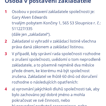
Osoba v postavení zakladatele
Osobou v postavení zakladatele společnosti je:
Gary Alven Edwards
trvalým pobytem Končiny 1, 565 53 Sloupnice r. č.:
511227/335
(dále jen „zakladatel“).
Zakladatel si vyhradil v zakládací listině všechna
práva daná zákonem a zakládací listinou.
V případě, kdy správní rada společnosti rozhodne
o zrušení společnosti, uvědomí o tom neprodleně
zakladatele, a to písemně nejméně dva měsíce
přede dnem, ke kterému má být společnost
zrušena. Zakladatel ve lhůtě 60 dnů od doručení
rozhodne o následujících opatřeních:
a) vyrovnání jakýchkoli dluhů společnosti tak, aby
bylo zachováno její dobré jméno a mohla
pokračovat ve své činnosti, nebo
b) provedení nezbytné reorganizace, nebo