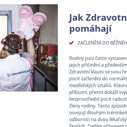
Jak Zdravotn
pomáhají
ZAČLENĚNÍ DO BĚŽNÉH
Rodiny jsou často vystaveny 
jejich přičinění a především 
Zdravotní klauni se svou h
pocit začlenění do normáln
mezilidských vztahů. Klauni
příbuzní, přesto dokáží sv
bezprostřední pocit radost
členy rodiny. Tento způsob
osvojují dlouhým tréninkem 
odborníci na dvou lékařský
školách. Dalším přínosem 