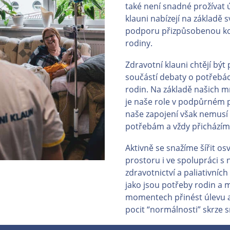
také není snadné prožívat ú
klauni nabízejí na základě 
podporu přizpůsobenou ko
rodiny.
Zdravotní klauni chtějí být
součástí debaty o potřebác
rodin. Na základě našich m
je naše role v podpůrném p
naše zapojení však nemusí 
potřebám a vždy přicházím
Aktivně se snažíme šířit os
prostoru i ve spolupráci s 
zdravotnictví a paliativníc
jako jsou potřeby rodin a m
momentech přinést úlevu 
pocit “normálnosti” skrze 