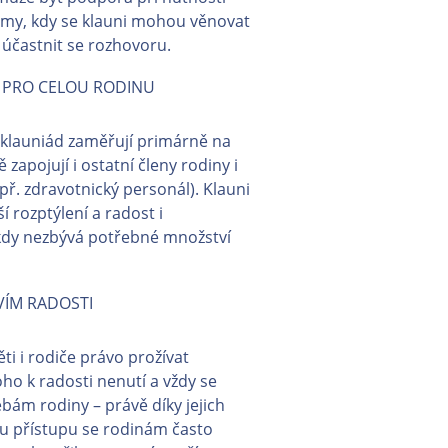
ýmy, kdy se klauni mohou věnovat
s účastnit se rozhovoru.
 PRO CELOU RODINU
 klauniád zaměřují primárně na
zapojují i ostatní členy rodiny i
př. zdravotnický personál). Klauni
í rozptýlení a radost i
kdy nezbývá potřebné množství
VÍM RADOSTI
ěti i rodiče právo prožívat
oho k radosti nenutí a vždy se
ebám rodiny – právě díky jejich
u přístupu se rodinám často