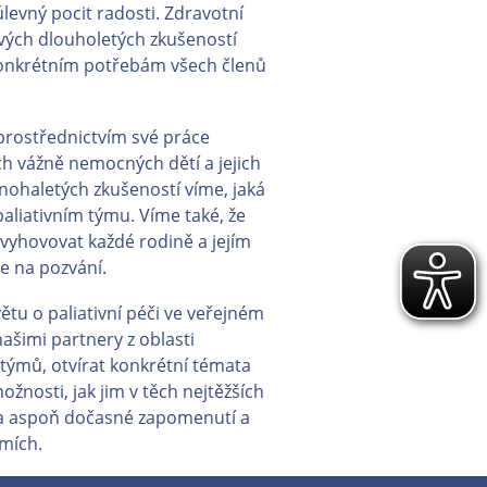
levný pocit radosti. Zdravotní
svých dlouholetých zkušeností
nkrétním potřebám všech členů
 prostřednictvím své práce
h vážně nemocných dětí a jejich
nohaletých zkušeností víme, jaká
aliativním týmu. Víme také, že
vyhovovat každé rodině a jejím
e na pozvání.
větu o paliativní péči ve veřejném
našimi partnery z oblasti
h týmů, otvírat konkrétní témata
ožnosti, jak jim v těch nejtěžších
a aspoň dočasné zapomenutí a
smích.