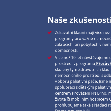
Naše zkušenost
Zdravotní klauni mají více než
programy pro vážně nemocné d
zákrocích, při pobytech v nemo
domácnosti.
Více než 10 let návštěvujeme
prostředí v programu
Přezův
školený tým Zdravotních klau
nemocničního prostředí s od
v oboru paliativní péče. Jsme 
spolupráci s dětským paliati
centrem Provázení FN Brno, 
života či mobilním hospicem 
prohlubujeme také s Nadací ro
Domovem pro Julii.