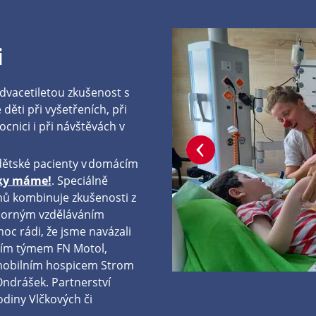
i
 dvacetiletou zkušenost s
ěti při vyšetřeních, při
cnici i při návštěvách v
 dětské pacienty v domácím
ky máme!
. Speciálně
nů kombinuje zkušenosti z
borným vzděláváním
moc rádi, že jsme navázali
vním týmem FN Motol,
mobilním hospicem Strom
Ondrášek. Partnerství
diny Vlčkových či