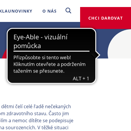
KLAUNOVINKY
O NÁS
CHCI DAROVAT
dětmi čelí celé řadě nečekaných
nom zdravotního stavu. Často jim
kolím a nemoc dítěte se podepisuje
 na sourozencích. V těžké situaci