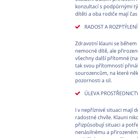
konzultací s podpůrnými t
dítěti a oba rodiče mají ča
RADOST A ROZPTÝLENÍ
Zdravotní klauni se během
nemocné dítě, ale přirozeně 
všechny další přítomné (na
tak svou přítomností přináš
sourozencům, na které ně
pozornosti a sil.
ÚLEVA PROSTŘEDNICT
I v nepříznivé situaci mají d
radostné chvíle. Klauni nik
přizpůsobují situaci a potř
nenásilnému a přirozeném