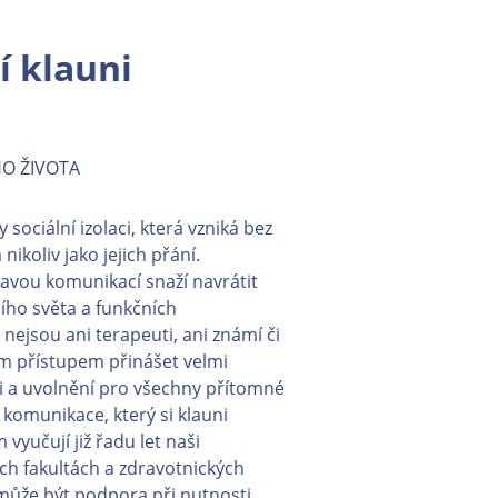
í klauni
O ŽIVOTA
sociální izolaci, která vzniká bez
nikoliv jako jejich přání.
ravou komunikací snaží navrátit
ího světa a funkčních
 nejsou ani terapeuti, ani známí či
ým přístupem přinášet velmi
i a uvolnění pro všechny přítomné
 komunikace, který si klauni
vyučují již řadu let naši
ch fakultách a zdravotnických
může být podpora při nutnosti