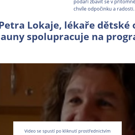
podaří zbavit se v přítomn
chvíle odpočinku a radosti.
Petra Lokaje, lékaře dětské 
launy spolupracuje na prog
Video se spustí po kliknutí prostřednictvím