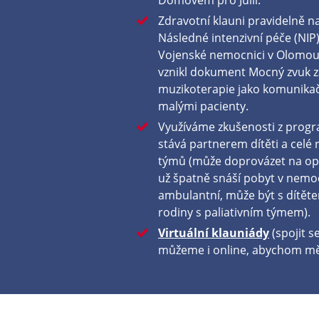
Zdravotní klauni pravidelně na
Následné intenzivní péče (NIP
Vojenské nemocnici v Olomouc
vznikl dokument Mocný zvuk za
muzikoterapie jako komunikač
malými pacienty.
Využíváme zkušenosti z pro
stává partnerem dítěti a celé 
týmů (může doprovázet na opa
už špatně snáší pobyt v nemoc
ambulantní, může být s dítět
rodiny s paliativním týmem).
Virtuální klauniády
(spojit s
můžeme i online, abychom měli