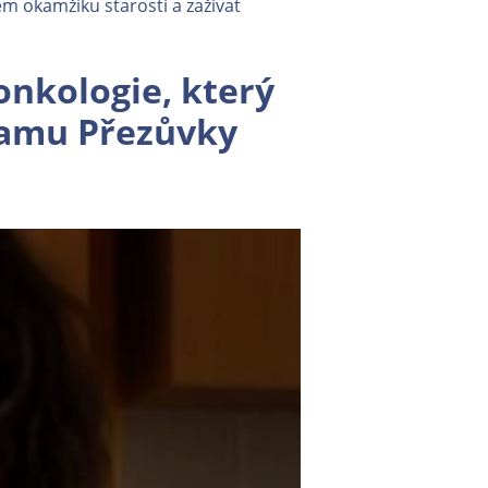
ém okamžiku starostí a zažívat
onkologie, který
ramu Přezůvky