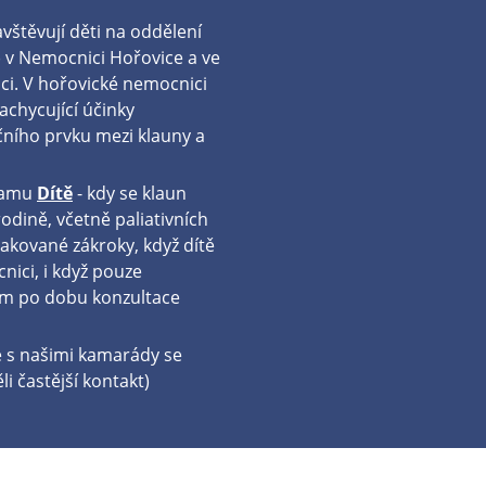
vštěvují děti na oddělení
) v Nemocnici Hořovice a ve
i. V hořovické nemocnici
chycující účinky
ního prvku mezi klauny a
gramu
Dítě
- kdy se klaun
rodině, včetně paliativních
kované zákroky, když dítě
nici, i když pouze
em po dobu konzultace
e s našimi kamarády se
 častější kontakt)