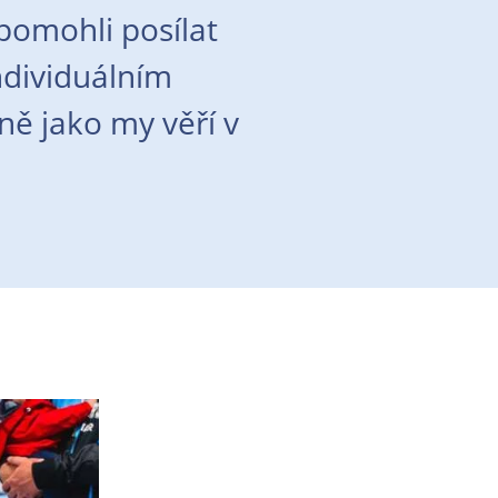
pomohli posílat
ndividuálním
ně jako my věří v
Enlarge photo
Enlarge photo