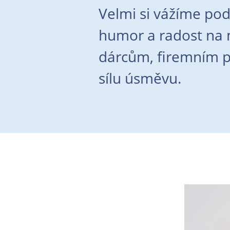
Velmi si vážíme pod
humor a radost na m
dárcům, firemním pa
sílu úsměvu.