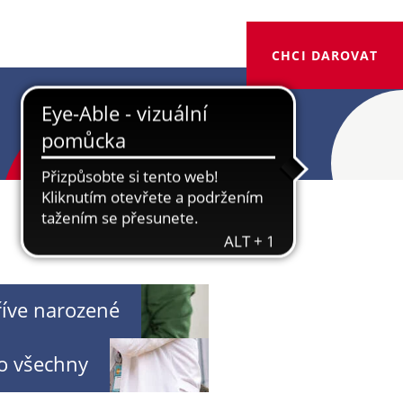
CHCI DAROVAT
íve narozené
o všechny