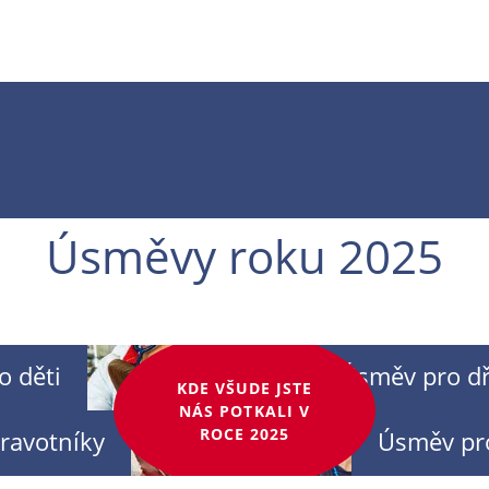
Úsměvy roku 2025
o děti
Úsměv pro dř
KDE VŠUDE JSTE
NÁS POTKALI V
ROCE 2025
ravotníky
Úsměv pr