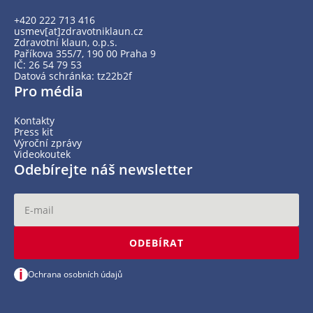
+420 222 713 416
usmev[at]zdravotniklaun.cz
Zdravotní klaun, o.p.s.
Paříkova 355/7, 190 00 Praha 9
IČ: 26 54 79 53
Datová schránka: tz22b2f
Pro média
Kontakty
Press kit
Výroční zprávy
Videokoutek
Odebírejte náš newsletter
ODEBÍRAT
i
Ochrana osobních údajů