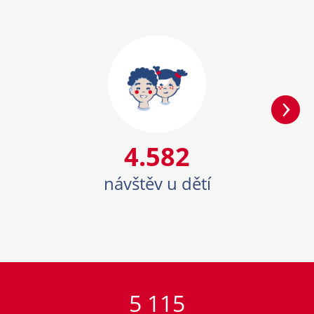
4582
4.582
návštěv u dětí
5 115