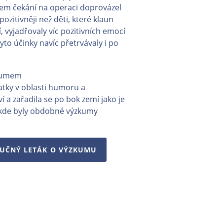
hem čekání na operaci doprovázel
ozitivněji než děti, které klaun
, vyjadřovaly víc pozitivních emocí
yto účinky navíc přetrvávaly i po
zkumem
atky v oblasti humoru a
 a zařadila se po bok zemí jako je
o, kde byly obdobné výzkumy
RUČNÝ LETÁK O VÝZKUMU