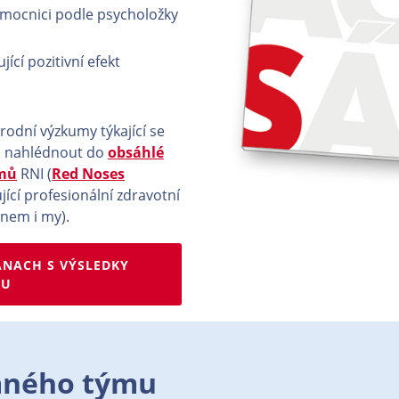
mocnici podle psycholožky
jící pozitivní efekt
rodní výzkumy týkající se
e nahlédnout do
obsáhlé
umů
RNI (
Red Noses
jící profesionální zdravotní
enem i my).
ANACH S VÝSLEDKY
MU
mného týmu