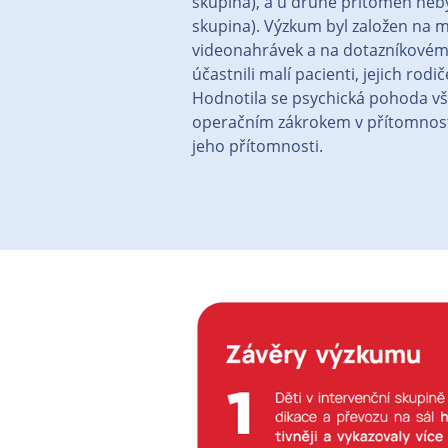
skupina), a u druhé přítomen neby
skupina). Výzkum byl založen na
videonahrávek a na dotazníkovém 
účastnili malí pacienti, jejich rod
Hodnotila se psychická pohoda v
operačním zákrokem v přítomnost
jeho přítomnosti.