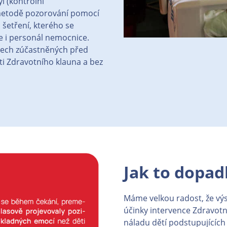
l (kontrolní
 metodě pozorování pomocí
šetření, kterého se
iče i personál nemocnice.
šech zúčastněných před
i Zdravotního klauna a bez
Jak to dopad
Máme velkou radost, že výs
účinky intervence Zdravotn
náladu dětí podstupujících o