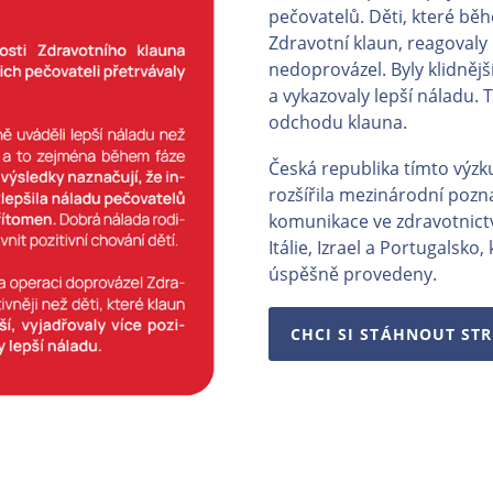
pečovatelů. Děti, které bě
Zdravotní klaun, reagovaly p
nedoprovázel. Byly klidnější
a vykazovaly lepší náladu. T
odchodu klauna.
Česká republika tímto vý
rozšířila mezinárodní pozn
komunikace ve zdravotnictví
Itálie, Izrael a Portugalsk
úspěšně provedeny.
CHCI SI STÁHNOUT ST