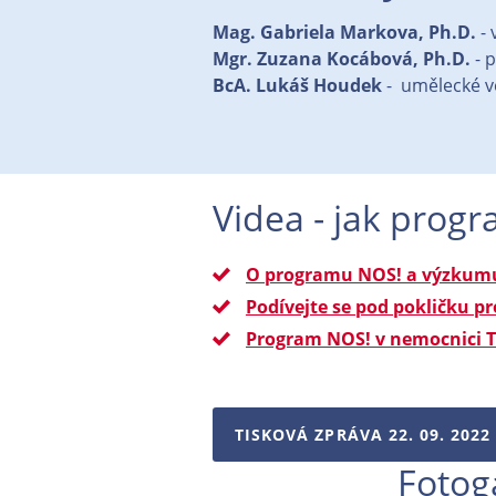
Mag. Gabriela Markova, Ph.D.
- 
Mgr. Zuzana Kocábová, Ph.D.
- 
BcA. Lukáš Houdek
- umělecké v
Videa - jak prog
O programu NOS! a výzkum
Podívejte se pod pokličku 
Program NOS! v nemocnici T
TISKOVÁ ZPRÁVA 22. 09. 2022
Fotog