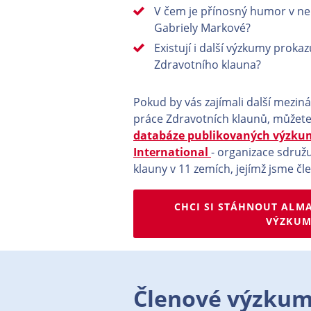
V čem je přínosný humor v ne
Gabriely Markové?
Existují i další výzkumy prokazu
Zdravotního klauna?
Pokud by vás zajímali další meziná
práce Zdravotních klaunů, můžet
databáze publikovaných výzk
International
- organizace sdružu
klauny v 11 zemích, jejímž jsme čl
CHCI SI STÁHNOUT ALM
VÝZKU
Členové výzku