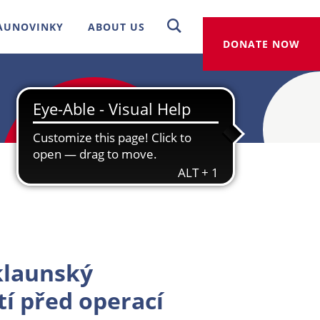
AUNOVINKY
ABOUT US
DONATE NOW
klaunský
í před operací