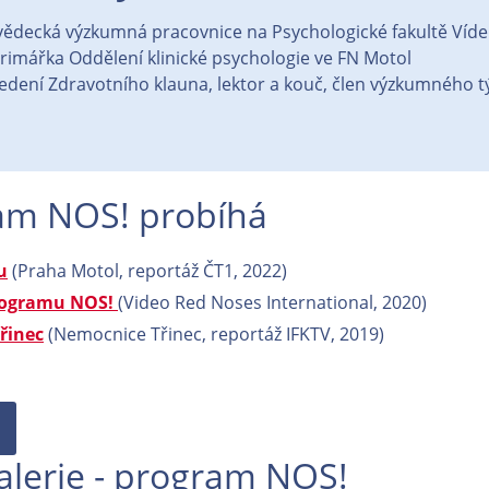
vědecká výzkumná pracovnice na Psychologické fakultě Víde
primářka Oddělení klinické psychologie ve FN Motol
edení Zdravotního klauna, lektor a kouč, člen výzkumného 
ram NOS! probíhá
u
(Praha Motol, reportáž ČT1, 2022)
programu NOS!
(Video Red Noses International, 2020)
řinec
(Nemocnice Třinec, reportáž IFKTV, 2019)
alerie - program NOS!