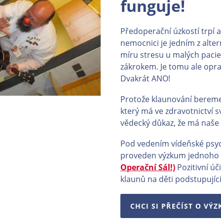
funguje!
Předoperační úzkostí trpí a
nemocnici je jedním z alter
míru stresu u malých pacie
zákrokem. Je tomu ale opr
Dvakrát ANO!
Protože klaunování bereme
který má ve zdravotnictví sv
vědecký důkaz, že má naše 
Pod vedením vídeňské psyc
proveden výzkum jednoho 
Operační Sál!)
Pozitivní úč
klaunů na děti podstupující
CHCI SI PŘEČÍST O VÝ