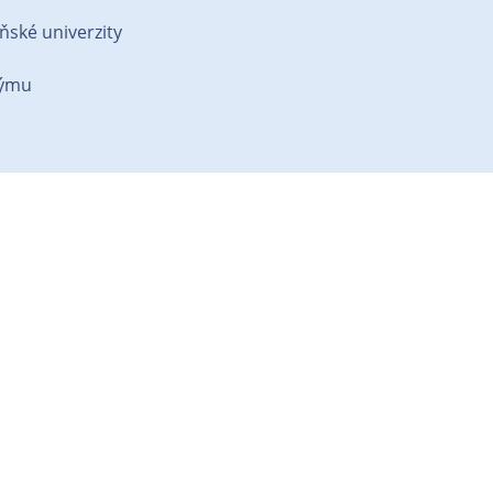
ňské univerzity
týmu