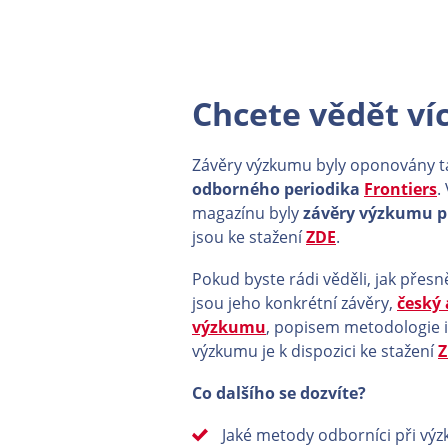
Chcete vědět ví
Závěry výzkumu byly oponovány ta
odborného periodika
Frontiers
.
magazínu byly
závěry výzkumu 
jsou ke stažení
ZDE
.
Pokud byste rádi věděli, jak přesn
jsou jeho konkrétní závěry,
český
výzkumu
, popisem metodologie 
výzkumu je k dispozici ke stažení
Z
Co dalšího se dozvíte?
Jaké metody odborníci při výz