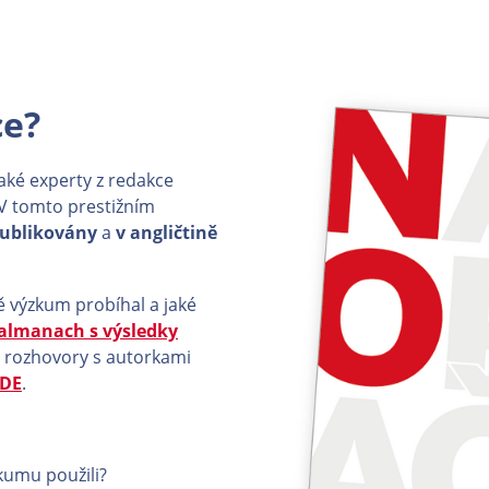
ce?
ké experty z redakce
 V tomto prestižním
publikovány
a
v angličtině
ě výzkum probíhal a jaké
 almanach s výsledky
i rozhovory s autorkami
DE
.
kumu použili?