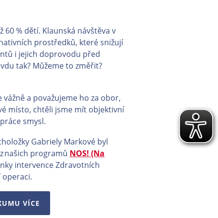
ž 60 % dětí. Klaunská návštěva v
nativních prostředků, které snižují
ntů i jejich doprovodu před
avdu tak? Můžeme to změřit?
 vážně a považujeme ho za obor,
é místo, chtěli jsme mít objektivní
práce smysl.
holožky Gabriely Markové byl
z našich programů
NOS! (Na
inky intervence Zdravotních
 operaci.
ZKUMU VÍCE