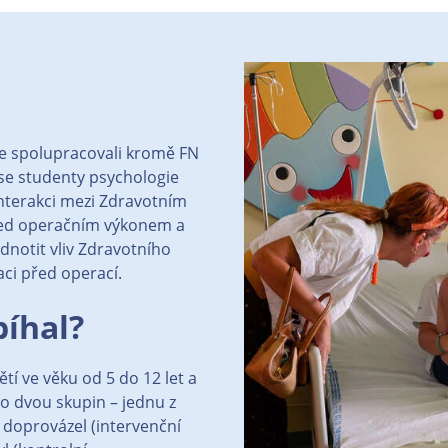
e spolupracovali kromě FN
 se studenty psychologie
interakci mezi Zdravotním
ed operačním výkonem a
dnotit vliv Zdravotního
uaci před operací.
íhal?
tí ve věku od 5 do 12 let a
 do dvou skupin – jednu z
 doprovázel (intervenční