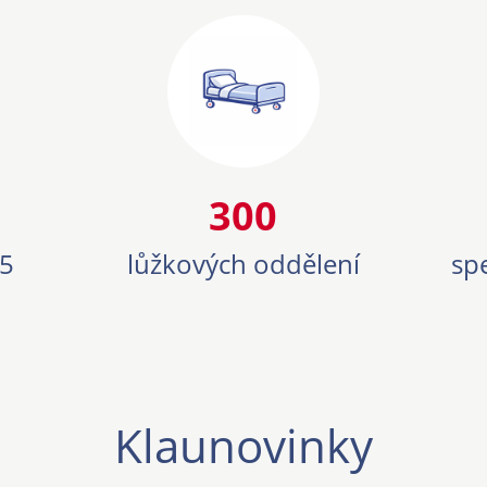
15
300
300
25
lůžkových oddělení
sp
Klaunovinky