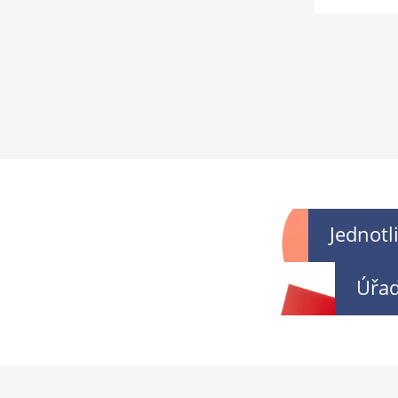
Jednotl
Úřa