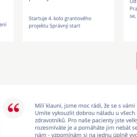
Od 
Pra
se,
Startuje 4. kolo grantového
ení
projektu Správný start
Milí klauni, jsme moc rádi, že se s vám
Umíte vykouzlit dobrou náladu u všech -
zdravotníků. Pro naše pacienty jste vel
rozesmíváte je a pomáháte jim nebát se
nám - vzpomínám si na jednu úplně vy