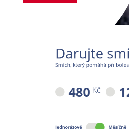
Darujte sm
Smích, který pomáhá při boles
480
1
Kč
Jednorázově
Měsíčně