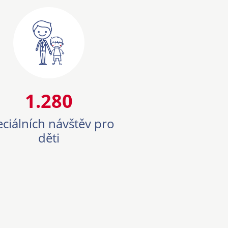
1280
1.280
eciálních návštěv pro
děti