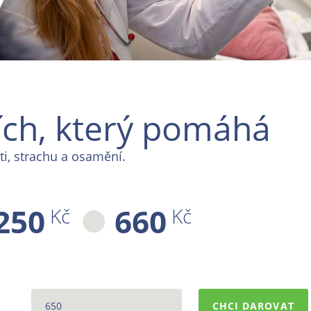
ích, který pomáhá
ti, strachu a osamění.
250
660
Kč
Kč
CHCI DAROVAT