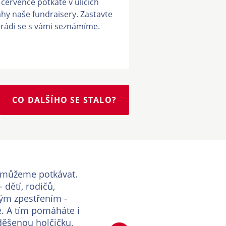
července potkáte v ulicích
hy naše fundraisery. Zastavte
 rádi se s vámi seznámíme.
CO DALŠÍHO SE STALO?
i můžeme potkávat.
 dětí, rodičů,
kým zpestřením -
. A tím pomáháte i
děšenou holčičku,