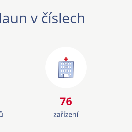
laun v číslech
76
76
ů
zařízení