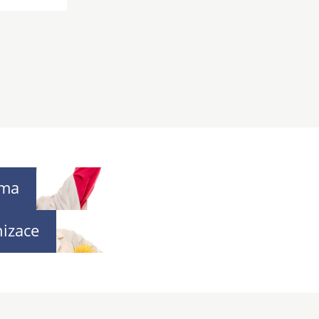
rma
izace