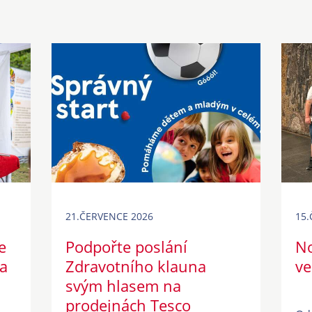
21.ČERVENCE 2026
15.
e
Podpořte poslání
No
a
Zdravotního klauna
ve
svým hlasem na
prodejnách Tesco