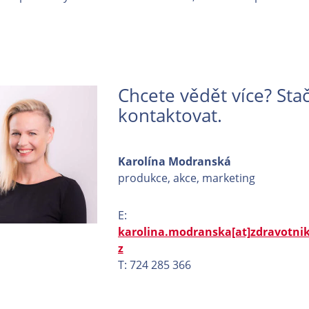
Chcete vědět více? Stač
kontaktovat.
Karolína Modranská
produkce, akce, marketing
E:
karolina.modranska[at]zdravotnik
z
T: 724 285 366