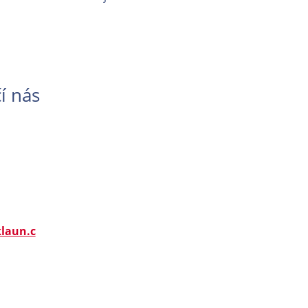
í nás
laun.c