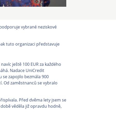
i podporuje vybrané neziskové
ak tuto organizaci představuje
 navíc ještě 100 EUR za každého
omáhá. Nadace UniCredit
 se zapojilo bezmála 900
cí. Od zaměstnanců se vybralo
přispívala. Před dvěma lety jsem se
 době věděla již opravdu hodně,