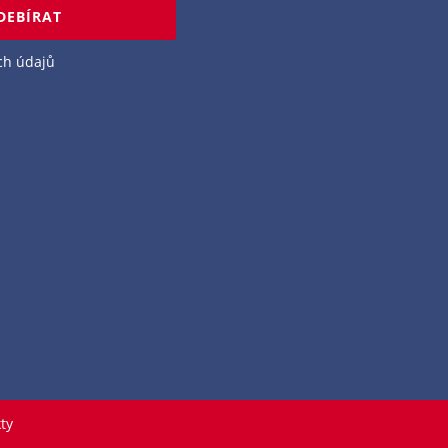
DEBÍRAT
ch údajů
ty