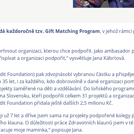
dá každoročně tzv. Gift Matching Program
, v jehož rámc
hnout organizaci, kterou chce podpořit. Jako ambasador p
spívat a organizaci podpořit,“ vysvětluje Jana Kábrtová.
dit Foundation) pak zdvojnásobí vybranou částku a přispěje
o 35 let, i za každého, kdo dobrovolně v dané organizaci p
ekty zaměřené na děti a vzdělávání. Do loňského programu
a Slovensku, kteří podpořili celkem 31 projektů a organiza
dit Foundation přidala ještě dalších 2,5 milionu Kč.
ji už 7 let a dříve jsem sama na projekty podpořené kolegy 
o klauna. O důležitosti práce Zdravotních klaunů jsem v té
racuje moje maminka,“ popisuje Jana.