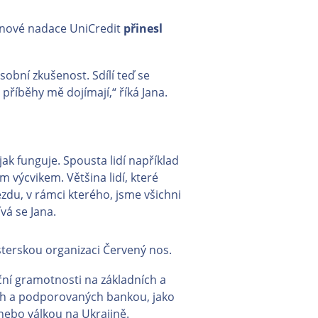
pinové nadace UniCredit
přinesl
osobní zkušenost. Sdílí teď se
příběhy mě dojímají,“ říká Jana.
jak funguje. Spousta lidí například
m výcvikem. Většina lidí, které
zdu, v rámci kterého, jsme všichni
vá se Jana.
esterskou organizaci Červený nos.
ní gramotnosti na základních a
ných a podporovaných bankou, jako
ebo válkou na Ukrajině.