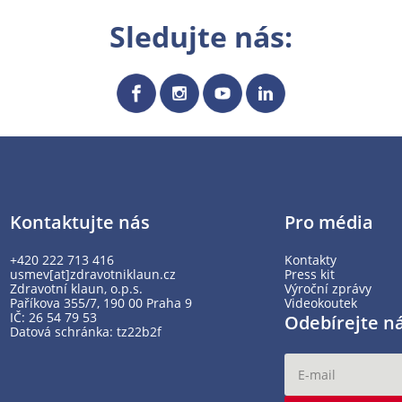
Sledujte nás:
Kontaktujte nás
Pro média
+420 222 713 416
Kontakty
usmev[at]zdravotniklaun.cz
Press kit
Zdravotní klaun, o.p.s.
Výroční zprávy
Paříkova 355/7, 190 00 Praha 9
Videokoutek
IČ: 26 54 79 53
Odebírejte n
Datová schránka: tz22b2f