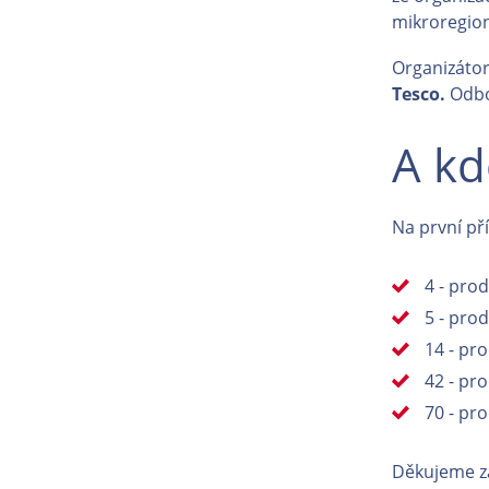
mikroregio
Organizát
Tesco.
Odbo
A kd
Na první pří
4 - pro
5 - pro
14 - pr
42 - pro
70 - pro
Děkujeme z