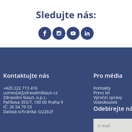
Sledujte nás:
Kontaktujte nás
Pro média
+420 222 713 416
Kontakty
usmev[at]zdravotniklaun.cz
Press kit
Zdravotní klaun, o.p.s.
Výroční zprávy
Paříkova 355/7, 190 00 Praha 9
Videokoutek
IČ: 26 54 79 53
Odebírejte n
Datová schránka: tz22b2f