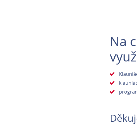
Na c
využ
Klauniá
klauniád
program
Děkuj