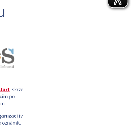
u
start
, skrze
acím
po
ám.
ganizací
(v
e oznámit,