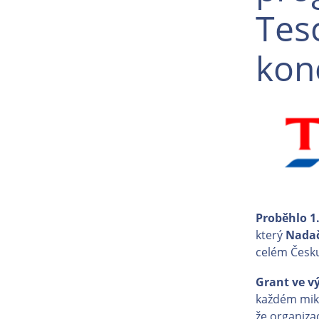
Tesc
kon
Proběhlo 1
který
Nadač
celém Česku
Grant ve vý
každém mikr
že organiza