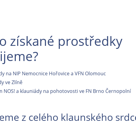
o získané prostředky
ijeme?
dy na NIP Nemocnice Hořovice a VFN Olomouc
y ve Zlíně
 NOS! a klauniády na pohotovosti ve FN Brno Černopolní
eme z celého klaunského srdc