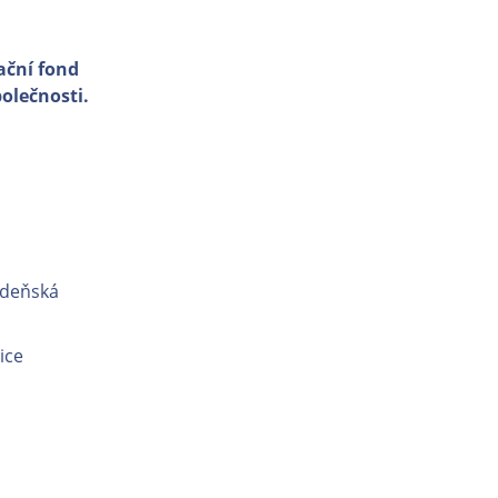
ční fond
olečnosti.
ídeňská
ice