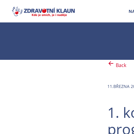
N
Back
11.BŘEZNA 2
1. 
pro