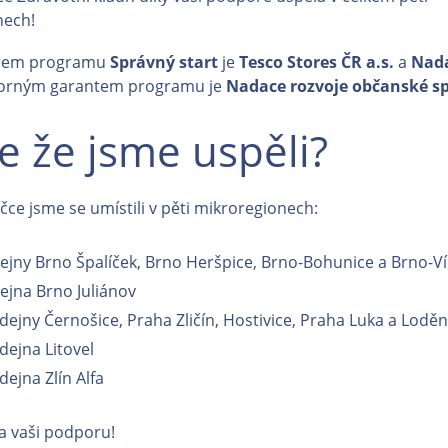
nech!
orem programu
Správný start
je
Tesco Stores ČR a.s.
a
Nada
rným garantem programu je
Nadace rozvoje občanské sp
e že jsme uspěli?
čce jsme se umístili v pěti mikroregionech:
dejny Brno Špalíček, Brno Heršpice, Brno-Bohunice a Brno-V
dejna Brno Juliánov
odejny Černošice, Praha Zličín, Hostivice, Praha Luka a Loděn
dejna Litovel
dejna Zlín Alfa
a vaši podporu!