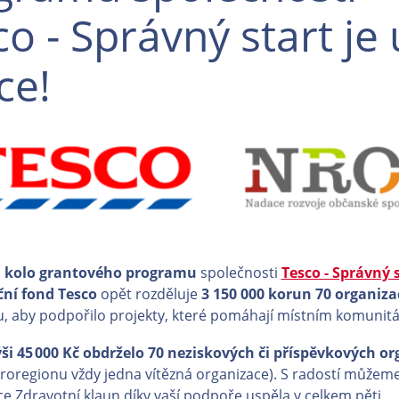
o - Správný start je 
ce!
. kolo grantového programu
společnosti
Tesco - Správný 
ní fond Tesco
opět rozděluje
3 150 000 korun 70 organiz
, aby podpořilo projekty, které pomáhají místním komunit
ši 45 000 Kč obdrželo 70 neziskových či příspěvkových or
oregionu vždy jedna vítězná organizace). S radostí můžem
ce Zdravotní klaun díky vaší podpoře uspěla v celkem pěti