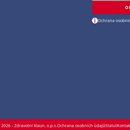
O
i
Ochrana osobní
 2026 - Zdravotní klaun, o.p.s.
Ochrana osobních údajů
Statut
Kontak