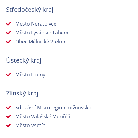
Středočeský kraj
Město Neratoivce
Město Lysá nad Labem
Obec Mělnické Vtelno
Ústecký kraj
Město Louny
Zlínský kraj
Sdružení Mikroregion Rožnovsko
Město Valašské Meziříčí
Město Vsetín
En
En