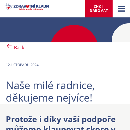
CHCI 
DAROVAT
Back
12.LISTOPADU 2024
Naše milé radnice,
děkujeme nejvíce!
Protože i díky vaší podpoře
můžeme klaunovat skoro v