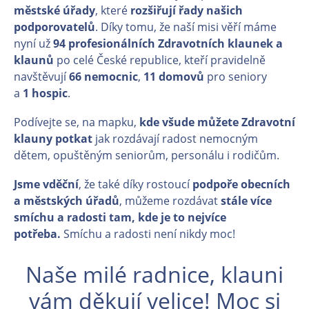
městské úřady
, které
rozšiřují řady našich
podporovatelů
. Díky tomu, že naší misi věří máme
nyní už
94 profesionálních Zdravotních klaunek a
klaunů
po celé České republice, kteří pravidelně
navštěvují
66
nemocnic
,
11
domovů
pro seniory
a
1
hospic
.
Podívejte se, na mapku,
kde všude můžete Zdravotní
klauny potkat
jak rozdávají radost nemocným
dětem, opuštěným seniorům, personálu i rodičům.
Jsme vděční
, že také díky rostoucí
podpoře obecních
a městských úřadů
, můžeme rozdávat
stále více
smíchu a radosti tam, kde je to nejvíce
potřeba.
Smíchu a radosti není nikdy moc!
Naše milé radnice, klauni
vám děkují velice! Moc si