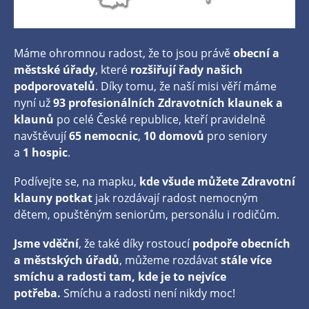
Máme ohromnou radost, že to jsou právě
obecní a
městské úřady
, které
rozšiřují řady našich
podporovatelů
. Díky tomu, že naší misi věří máme
nyní už
93 profesionálních Zdravotních klaunek a
klaunů
po celé České republice, kteří pravidelně
navštěvují
65
nemocnic
,
10
domovů
pro seniory
a
1
hospic
.
Podívejte se, na mapku,
kde všude můžete Zdravotní
klauny potkat
jak rozdávají radost nemocným
dětem, opuštěným seniorům, personálu i rodičům.
Jsme vděční
, že také díky rostoucí
podpoře obecních
a městských úřadů
, můžeme rozdávat
stále více
smíchu a radosti tam, kde je to nejvíce
potřeba.
Smíchu a radosti není nikdy moc!