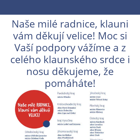
Naše milé radnice, klauni
vám děkují velice! Moc si
Vaší podpory vážíme a z
celého klaunského srdce i
nosu děkujeme, že
pomáháte!
En
En