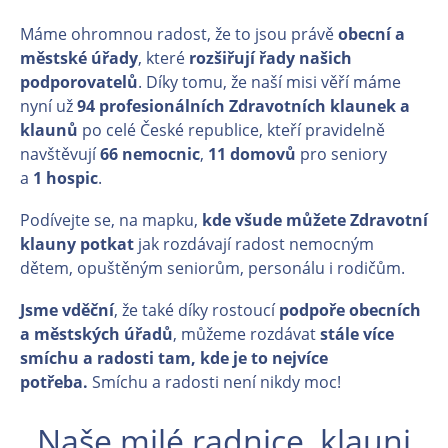
Máme ohromnou radost, že to jsou právě
obecní a
městské úřady
, které
rozšiřují řady našich
podporovatelů
. Díky tomu, že naší misi věří máme
nyní už
94 profesionálních Zdravotních klaunek a
klaunů
po celé České republice, kteří pravidelně
navštěvují
66
nemocnic
,
11
domovů
pro seniory
a
1
hospic
.
Podívejte se, na mapku,
kde všude můžete Zdravotní
klauny potkat
jak rozdávají radost nemocným
dětem, opuštěným seniorům, personálu i rodičům.
Jsme vděční
, že také díky rostoucí
podpoře obecních
a městských úřadů
, můžeme rozdávat
stále více
smíchu a radosti tam, kde je to nejvíce
potřeba.
Smíchu a radosti není nikdy moc!
Naše milé radnice, klauni