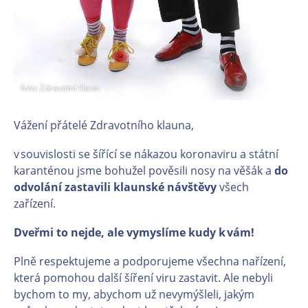
foto: Zdravotní klaun
Vážení přátelé Zdravotního klauna,
v souvislosti se šířící se nákazou koronaviru a státní
karanténou jsme bohužel pověsili nosy na věšák a
do
odvolání zastavili klaunské návštěvy
všech
zařízení.
Dveřmi to nejde, ale vymyslíme kudy k vám!
Plně respektujeme a podporujeme všechna nařízení,
která pomohou další šíření viru zastavit. Ale nebyli
bychom to my, abychom už nevymýšleli, jakým