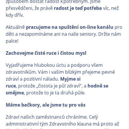
způsobem dostat radost k potřebným. Jsme
přesvědčeni, že právě
radost je teď potřeba
víc, než
kdy dřív.
Aktuálně
pracujeme na spuštění on-line kanálu
pro
děti a nezapomínáme ani na naše seniory. Držte nám
palce!
Zachovejme čisté ruce i čistou mysl
Vyjadřujeme hlubokou úctu a podporu všem
zdravotníkům. Vám i vašim blízkým přejeme pevné
zdraví a pozitivní náladu.
Myjme si
ruce
, protože „čistota je půl zdraví“, a
hodně se
smějme
, protože to je ta druhá půle.
Máme bačkory, ale jsme tu pro vás
Zdraví našich zaměstnanců chráníme. Celý
administrativní tým Zdravotního klauna má proto až