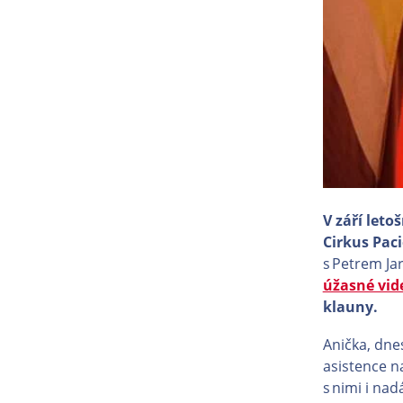
V září leto
Cirkus Pac
s Petrem Ja
úžasné vid
klauny.
Anička, dn
asistence n
s nimi i nad