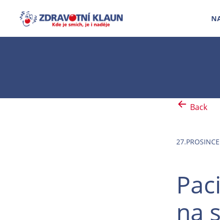
N
Back
27.PROSINCE
Pac
na s