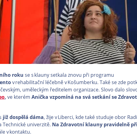
šního roku
se s klauny setkala znovu při programu
iento
v rehabilitační léčebně v Košumberku. Také se zde pot
rčevským, uměleckým ředitelem organizace. Slovo dalo slov
eo
,
ve kterém
Anička vzpomíná na svá setkání se Zdravo
es
již dospělá dáma
, žije v Liberci, kde také studuje obor Rad
a Technické univerzitě.
Na Zdravotní klauny pravidelně př
ále v kontaktu.