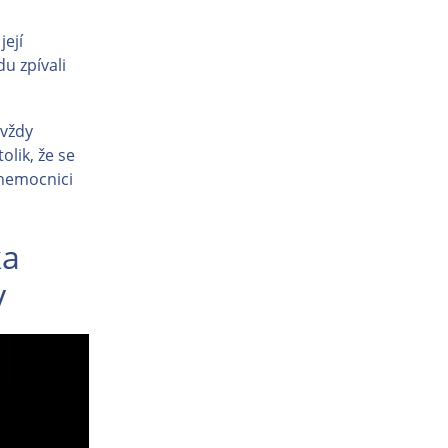
 její
du zpívali
 vždy
olik, že se
 nemocnici
ka
y