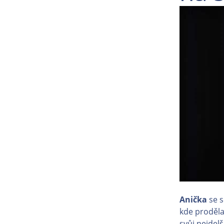
Anička
se s
kde proděl
svůj nejdel