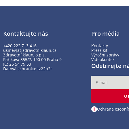
Kontaktujte nás
Pro média
+420 222 713 416
Kontakty
usmev[at]zdravotniklaun.cz
Press kit
Zdravotní klaun, o.p.s.
Výroční zprávy
Paříkova 355/7, 190 00 Praha 9
Videokoutek
IČ: 26 54 79 53
Odebírejte n
Datová schránka: tz22b2f
O
i
Ochrana osobní