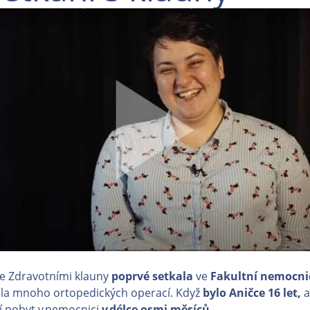
e Zdravotními klauny
poprvé setkala
ve
Fakultní nemocni
ala mnoho ortopedických operací. Když
bylo Aničce 16 let,
a
ší pobyt v nemocnici
v délce osmi měsíců
.