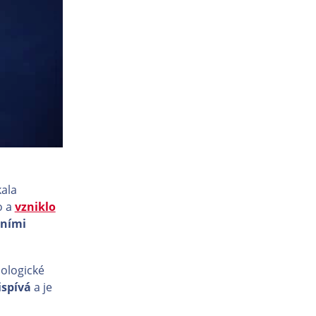
kala
o a
vzniklo
tními
iologické
ispívá
a je