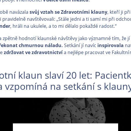
době navázala
svůj vztah se Zdravotními klauny
, kteří ji při
i pravidelně navštěvovali: „Stále jedni a ti samí mi při odcho
nder
, hráli na ukulele, a to mi dělalo pokaždé radost.“
 zpětně hodnotí klaunské návštěvy jako významné tím, že jí
řekonat chmurnou náladu.
Setkání jí navíc
inspirovala
nat
le
zdržovat ve zdravotnictví
a nejlépe pracovat ve Fakultní
tní klaun slaví 20 let: Pacient
a vzpomíná na setkání s klaun