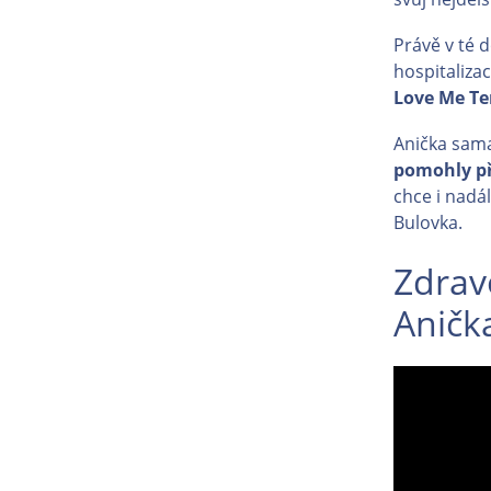
Právě v té 
hospitalizac
Love Me Te
Anička sama
pomohly p
chce i nadá
Bulovka.
Zdravo
Aničk