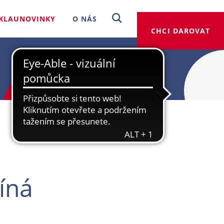
KLAUNOVINKY
O NÁS
CHCI DAROVAT
íná