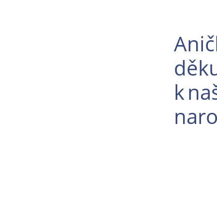
Anič
děku
k na
nar