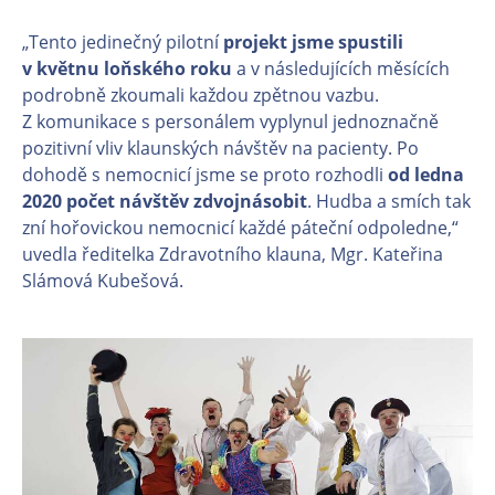
„Tento jedinečný pilotní
projekt jsme spustili
v květnu loňského roku
a v následujících měsících
podrobně zkoumali každou zpětnou vazbu.
Z komunikace s personálem vyplynul jednoznačně
pozitivní vliv klaunských návštěv na pacienty. Po
dohodě s nemocnicí jsme se proto rozhodli
od ledna
2020 počet návštěv zdvojnásobit
. Hudba a smích tak
zní hořovickou nemocnicí každé páteční odpoledne,“
uvedla ředitelka Zdravotního klauna, Mgr. Kateřina
Slámová Kubešová.