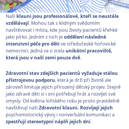
foto: Zdravotní klaun
Naši
klauni jsou profesionálové, kteří se neustále
vzdělávají
. Mohou tak s klidným svědomím
navštěvovat i místa, kde jsou životy pacientů křehké
jako pírko. Jedním z nich je
oddělení následné
intenzivní péče pro děti
ve středočeské hořovické
nemocnici. Jedná se o zcela
unikátní pracoviště,
která jsou v naší zemi pouze dvě
.
Zdravotní stav zdejších pacientů vyžaduje stálou
přístrojovou podporu
, která je drží při životě ale
zároveň limituje jejich přirozený dětský projev. Stejně
jako zdravé děti si i oni potřebují hrát a rozvíjet své
smysly. Od května loňského roku je proto pravidelně
navštěvují naši
Zdravotní klauni.
Rozvíjejí jejich
psychomotorický vývoj i nonverbální komunikaci a
zpestřují stereotypní náplň jejich dní
.