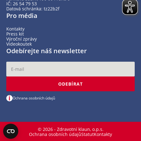
IČ: 26 54 79 53
Datová schránka: tz22b2f
Pro média
Kontakty
Press kit
Výroční zprávy
Videokoutek
Odebírejte náš newsletter
ODEBÍRAT
i
Ochrana osobních údajů
© 2026 - Zdravotní klaun, o.p.s.
Ochrana osobních údajů
Statut
Kontakty