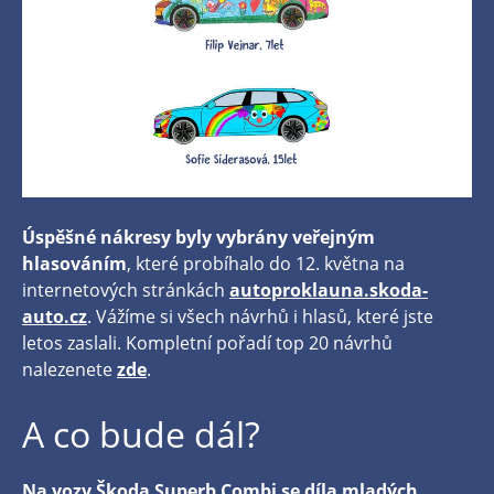
Úspěšné nákresy byly vybrány veřejným
hlasováním
, které probíhalo do 12. května na
internetových stránkách
autoproklauna.skoda-
auto.cz
. Vážíme si všech návrhů i hlasů, které jste
letos zaslali. Kompletní pořadí top 20 návrhů
nalezenete
zde
.
A co bude dál?
Na vozy Škoda Superb Combi se díla mladých