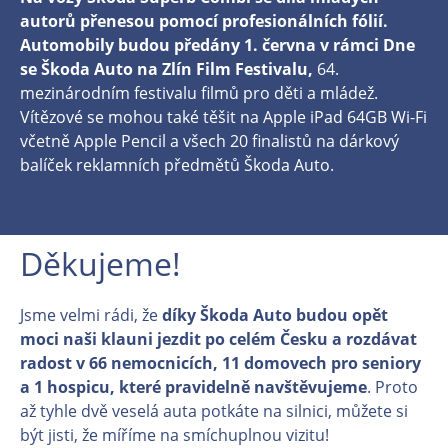
autorů přenesou pomocí profesionálních fólií.
Automobily budou předány 1. června v rámci Dne
se Škoda Auto na Zlín Film Festivalu,
64.
mezinárodním festivalu filmů pro děti a mládež.
Vítězové se mohou také těšit na Apple iPad 64GB Wi-Fi
včetně Apple Pencil a všech 20 finalistů na dárkový
balíček reklamních předmětů Škoda Auto.
Děkujeme!
Jsme velmi rádi, že
díky Škoda Auto budou opět
moci naši klauni jezdit po celém Česku a rozdávat
radost v 66 nemocnicích, 11 domovech pro seniory
a 1 hospicu, které pravidelně navštěvujeme
. Proto
až tyhle dvě veselá auta potkáte na silnici, můžete si
být jisti, že míříme na smíchuplnou vizitu!