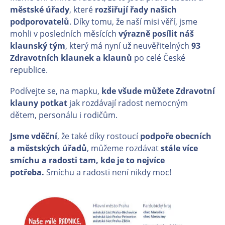
městské úřady
, které
rozšiřují řady našich
podporovatelů
. Díky tomu, že naší misi věří, jsme
mohli v posledních měsících
výrazně posílit náš
klaunský tým
, který má nyní už neuvěřitelných
93
Zdravotních klaunek a klaunů
po celé České
republice.
Podívejte se, na mapku,
kde všude můžete Zdravotní
klauny potkat
jak rozdávají radost nemocným
dětem, personálu i rodičům.
Jsme vděční
, že také díky rostoucí
podpoře obecních
a městských úřadů
, můžeme rozdávat
stále více
smíchu a radosti tam, kde je to nejvíce
potřeba.
Smíchu a radosti není nikdy moc!
En
En