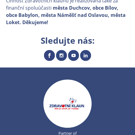
Činnost Zdravotních klaunů je realizovaná také za
finanční spoluúčasti
města Duchcov, obce Bílov,
obce Babylon, města Náměšť nad Oslavou, města
Loket. Děkujeme!
Sledujte nás:
Partner of