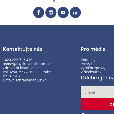
Kontaktujte nás
Pro média
+420 222 713 416
Kontakty
usmev[at]zdravotniklaun.cz
Press kit
Zdravotní klaun, o.p.s.
Výroční zprávy
Paříkova 355/7, 190 00 Praha 9
Videokoutek
IČ: 26 54 79 53
Odebírejte n
Datová schránka: tz22b2f
O