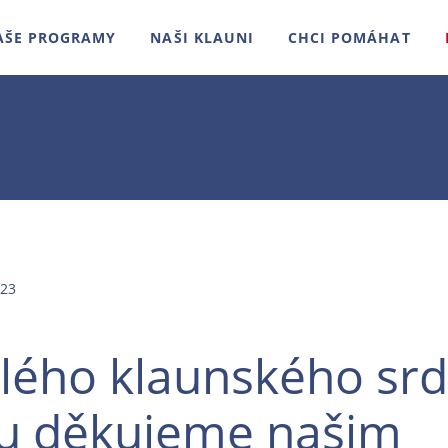
AŠE PROGRAMY
NAŠI KLAUNI
CHCI POMÁHAT
23
elého klaunského srd
u děkujeme našim