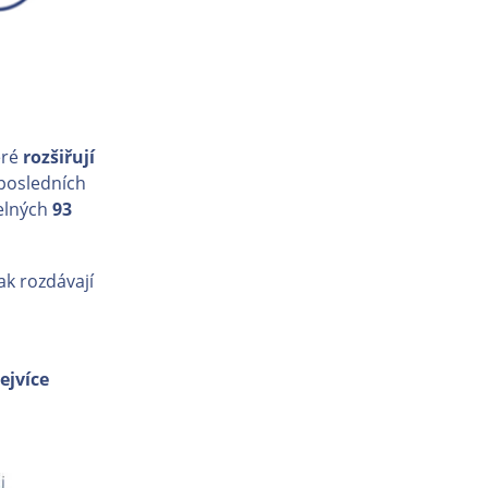
eré
rozšiřují
 posledních
telných
93
ak rozdávají
ejvíce
Enlarge photo
Enlarge photo