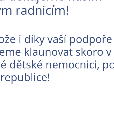
ým radnicím!
ože i díky vaší podpoře
me klaunovat skoro v
é dětské nemocnici, p
 republice!