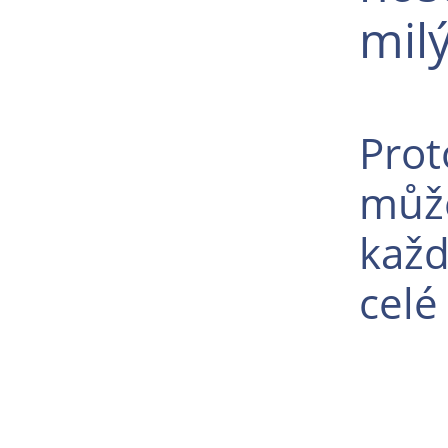
mil
Prot
může
každ
celé