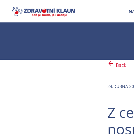
N
Back
24.DUBNA 20
Z c
nos