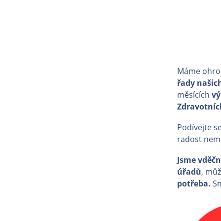
Máme ohrom
řady našic
měsících
vý
Zdravotníc
Podívejte s
radost nem
Jsme vděčn
úřadů
, mů
potřeba.
Sm