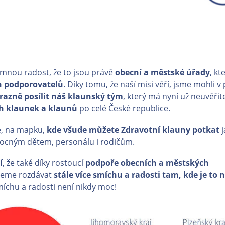
nou radost, že to jsou právě
obecní a městské úřady
, kt
h podporovatelů
. Díky tomu, že naší misi věří, jsme mohli v
razně posílit náš klaunský tým
, který má nyní už neuvěři
h klaunek a klaunů
po celé České republice.
e, na mapku,
kde všude můžete Zdravotní klauny potkat
j
ocným dětem, personálu i rodičům.
í
, že také díky rostoucí
podpoře obecních a městských
žeme rozdávat
stále více smíchu a radosti tam, kde je to n
íchu a radosti není nikdy moc!