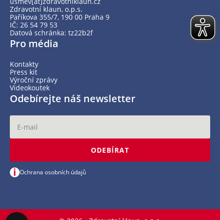
usmev[at]zdravotniklaun.cz
Zdravotní klaun, o.p.s.
Paříkova 355/7, 190 00 Praha 9
IČ: 26 54 79 53
Datová schránka: tz22b2f
Pro média
Kontakty
Press kit
Výroční zprávy
Videokoutek
Odebírejte náš newsletter
ODEBÍRAT
i
Ochrana osobních údajů