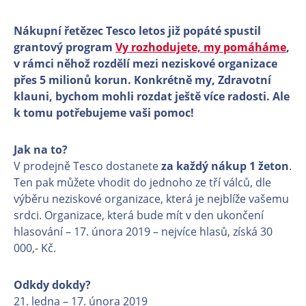
Nákupní řetězec Tesco letos již popáté spustil
grantový program
Vy rozhodujete, my pomáháme
,
v rámci něhož rozdělí mezi neziskové organizace
přes 5 milionů korun. Konkrétně my, Zdravotní
klauni, bychom mohli rozdat ještě více radosti. Ale
k tomu potřebujeme vaši pomoc!
Jak na to?
V prodejně Tesco dostanete
za každý nákup 1 žeton
.
Ten pak můžete vhodit do jednoho ze tří válců, dle
výběru neziskové organizace, která je nejblíže vašemu
srdci. Organizace, která bude mít v den ukončení
hlasování – 17. února 2019 – nejvíce hlasů, získá 30
000,- Kč.
Odkdy dokdy?
21. ledna – 17. února 2019