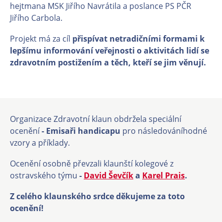
hejtmana MSK Jiřího Navrátila a poslance PS PČR
Jiřího Carbola.
Projekt má za cíl
přispívat netradičními formami k
lepšímu informování veřejnosti o aktivitách lidí se
zdravotním postižením a těch, kteří se jim věnují.
Organizace Zdravotní klaun obdržela speciální
ocenění
- Emisaři handicapu
pro následováníhodné
vzory a příklady.
Ocenění osobně převzali klaunští kolegové z
ostravského týmu
-
David Ševčík
a
Karel Prais
.
Z celého klaunského srdce děkujeme za toto
ocenění!