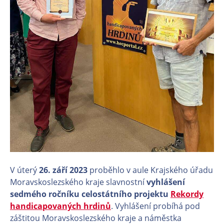
V úterý
26. září 2023
proběhlo v aule Krajského úřadu
Moravskoslezského kraje slavnostní
vyhlášení
sedmého ročníku celostátního projektu
Rekordy
handicapovaných hrdinů
. Vyhlášení probíhá pod
záštitou Moravskoslezského kraje a náměstka