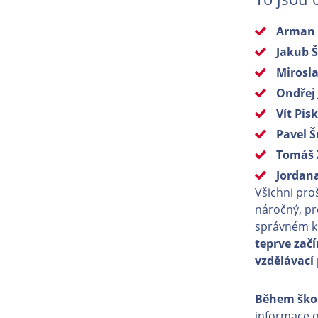
Arman
Jakub 
Mirosl
Ondřej 
Vít Pis
Pavel 
Tomáš 
Jordan
Všichni pro
náročný, pr
správném k
teprve zač
vzdělávací 
Během ško
informace o