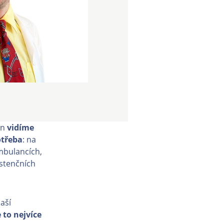
en
vidíme
otřeba
: na
mbulancích,
istenčních
naší
 to nejvíce