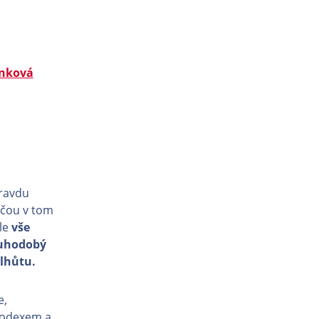
ánková
pravdu
lučou v tom
le
vše
ouhodobý
 lhůtu.
e,
 kodexem a