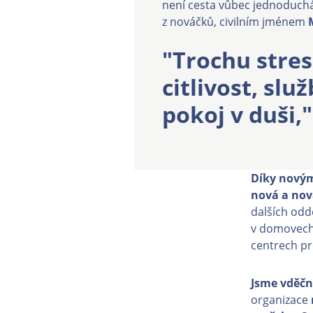
není cesta vůbec jednoduchá
z nováčků, civilním jménem
"Trochu stres
citlivost, sl
pokoj v duši,"
Díky nový
nová a nov
dalších odd
v domovech 
centrech pr
Jsme vděčn
organizace