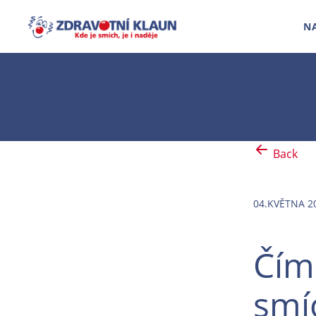
N
Back
04.KVĚTNA 2
Čím 
smíc