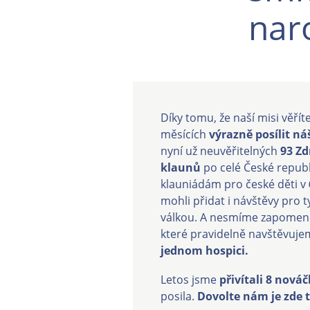
nar
Díky tomu, že naší misi věřít
měsících
výrazně posílit n
nyní už neuvěřitelných
93 Zd
klaunů
po celé České republ
klauniádám pro české děti v
mohli přidat i návštěvy pro t
válkou. A nesmíme zapomeno
které pravidelně navštěvujem
jednom hospici.
Letos jsme
přivítali 8 nová
posila.
Dovolte nám je zde t