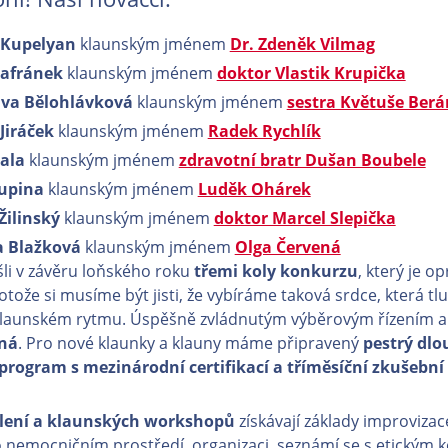
 Kupelyan
klaunským jménem
Dr. Zdeněk Vilmag
Šafránek
klaunským jménem
doktor Vlastik Krupička
ava Bělohlávková
klaunským jménem
sestra Květuše Ber
Jiráček
klaunským jménem
Radek Rychlík
kala
klaunským jménem
zdravotní bratr Dušan Boubele
Šupina
klaunským jménem
Luděk Ohárek
Žilinský
klaunským jménem
doktor Marcel Slepička
a Blažková
klaunským jménem
Olga Červená
šli v závěru loňského roku
třemi koly konkurzu
, který je o
otože si musíme být jisti, že vybíráme taková srdce, která t
launském rytmu. Úspěšně zvládnutým výběrovým řízením a
íná
. Pro nové klaunky a klauny máme připravený
pestrý dl
program s mezinárodní certifikací a tříměsíční zkušební
lení a klaunských workshopů
získávají základy improvizac
 nemocničním prostředí, organizaci, seznámí se s etickým