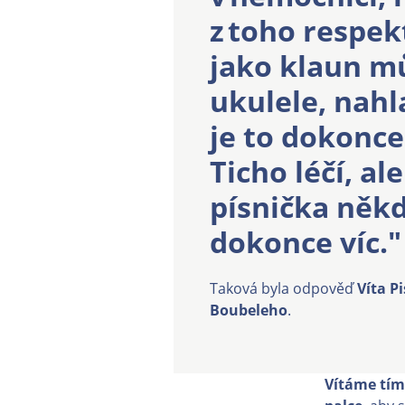
z toho respek
jako klaun m
ukulele, nahl
je to dokonce
Ticho léčí, a
písnička někd
dokonce víc."
Taková byla odpověď
Víta P
Boubeleho
.
Vítáme tím