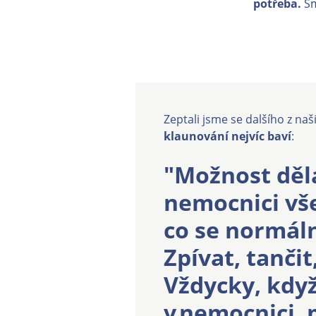
potřeba.
Sm
Zeptali jsme se dalšího z na
klaunování nejvíc baví
:
"Možnost děl
nemocnici vše
co se normáln
Zpívat, tančit
Vždycky, když
v nemocnici, 