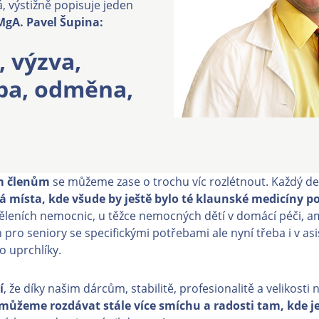
, výstižně popisuje jeden
MgA. Pavel Šupina:
, výzva,
užba, odměna,
m členům
se můžeme zase o trochu víc rozlétnout. Každý d
á místa, kde všude by ještě bylo té klaunské medicíny p
ěleních nemocnic, u těžce nemocných dětí v domácí péči, a
pro seniory se specifickými potřebami ale nyní třeba i v as
o uprchlíky.
í
, že díky našim dárcům, stabilitě, profesionalitě a velikosti 
můžeme rozdávat stále více smíchu a radosti tam, kde je