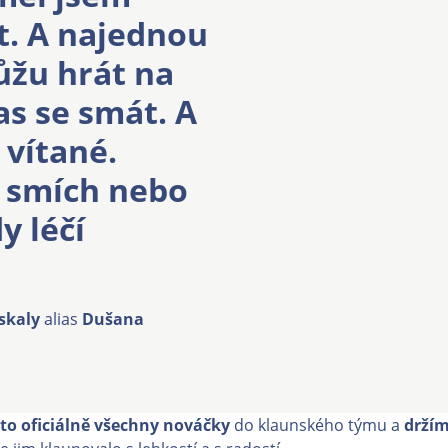
t. A najednou
ůžu hrát na
as se smát. A
 vítané.
le smích nebo
y léčí
iskaly
alias
Dušana
to oficiálně všechny nováčky
do klaunského týmu a
držím