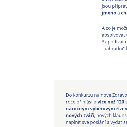
jsou připra
jméno
a
ch
A co je možn
absolvovat 
3x podívat 
„náhradní“ 
Do konkurzu na nové Zdravot
roce přihlásilo
více než 120
náročným výběrovým říze
nových tváří
, nových klauns
naplnit své poslání a vydat s