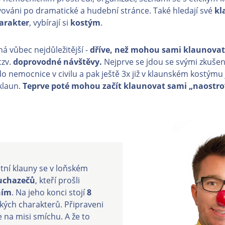
vováni po dramatické a hudební stránce. Také hledají své
kl
arakter
, vybírají si
kostým
.
á vůbec nejdůležitější -
dříve, než mohou sami klaunovat
tzv.
doprovodné návštěvy.
Nejprve se jdou se svými zkuše
do nemocnice v civilu a pak ještě 3x již v klaunském kostýmu
klaun.
Teprve poté mohou začít klaunovat sami „naostro
ní klauny se v loňském
 uchazečů
, kteří prošli
ním
. Na jeho konci stojí
8
kých charakterů. Připraveni
e na misi smíchu. A že to