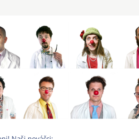
oni! Naši nováčci: