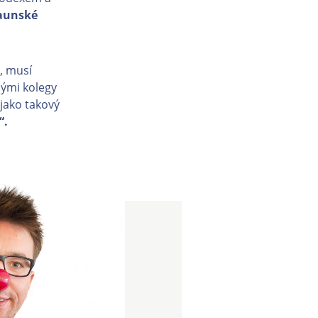
aunské
, musí
nými kolegy
 jako takový
“.