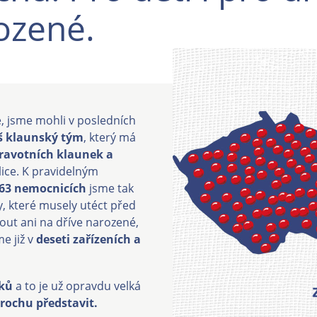
ozené.
e, jsme mohli v posledních
áš klaunský tým
, který má
ravotních klaunek a
ice. K pravidelným
63 nemocnicích
jsme tak
y, které musely utéct před
ut ani na dříve narozené,
e již v
deseti zařízeních a
čků
a to je už opravdu velká
rochu představit.