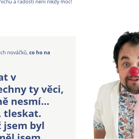
íchu a radosti není nikdy moc!
šich nováčků,
co ho na
at v
chny ty věci,
ě nesmí...
, tleskat.
 jsem byl
měl jsem