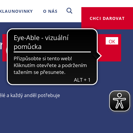
KLAUNOVINKY
O NÁS
CHCI DAROVAT
rcel
Bude se vám tady líbit, díky
OK
cookies to můžeme slíbit.
Více
informací
ělé a každý anděl potřebuje