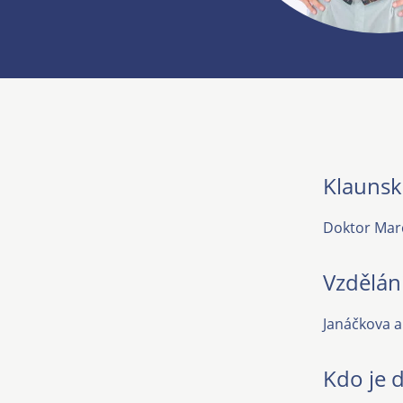
Klauns
Doktor Marc
Vzdělán
Janáčkova 
Kdo je 