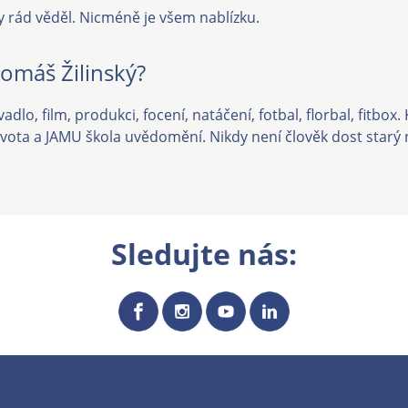
y rád věděl. Nicméně je všem nablízku.
Tomáš Žilinský?
dlo, film, produkci, focení, natáčení, fotbal, florbal, fitbox
ivota a JAMU škola uvědomění. Nikdy není člověk dost starý n
Sledujte nás: