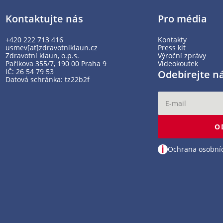
Kontaktujte nás
Pro média
+420 222 713 416
Kontakty
usmev[at]zdravotniklaun.cz
Press kit
Zdravotní klaun, o.p.s.
Výroční zprávy
Paříkova 355/7, 190 00 Praha 9
Videokoutek
IČ: 26 54 79 53
Odebírejte n
Datová schránka: tz22b2f
O
i
Ochrana osobní