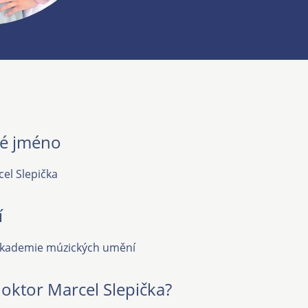
ké jméno
el Slepička
í
akademie múzických umění
doktor Marcel Slepička?