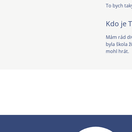
To bych tak
Kdo je 
Mám rád diva
byla škola ž
mohl hrát.