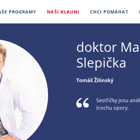
AŠE PROGRAMY
NAŠI KLAUNI
CHCI POMÁHAT
doktor Ma
Slepička
Tomáš Žilinský
Sestřičky jsou and
trochu opory.