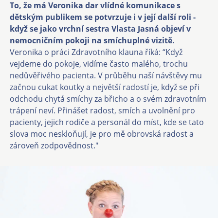
To, že má Veronika dar vlídné komunikace s
dětským publikem se potvrzuje i v její další roli -
když se jako vrchní sestra Vlasta Jasná objeví v
nemocničním pokoji na smíchuplné vizitě.
Veronika o práci Zdravotního klauna říká: “Když
vejdeme do pokoje, vidíme často malého, trochu
nedůvěřivého pacienta. V průběhu naší návštěvy mu
začnou cukat koutky a největší radostí je, když se při
odchodu chytá smíchy za břicho a o svém zdravotním
trápení neví. Přinášet radost, smích a uvolnění pro
pacienty, jejich rodiče a personál do míst, kde se tato
slova moc neskloňují, je pro mě obrovská radost a
zároveň zodpovědnost."