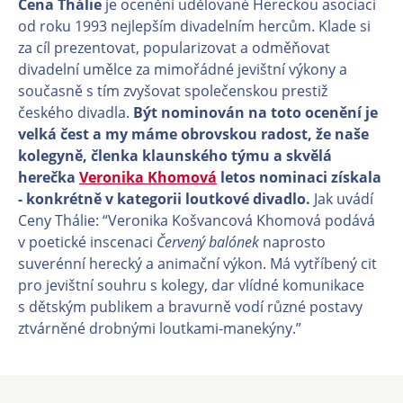
Cena Thálie
je ocenění udělované Hereckou asociací
od roku 1993 nejlepším divadelním hercům. Klade si
za cíl prezentovat, popularizovat a odměňovat
divadelní umělce za mimořádné jevištní výkony a
současně s tím zvyšovat společenskou prestiž
českého divadla.
Být nominován na toto ocenění je
velká čest a my máme obrovskou radost, že naše
kolegyně, členka klaunského týmu a skvělá
herečka
Veronika Khomová
letos nominaci získala
- konkrétně v kategorii loutkové divadlo.
Jak uvádí
Ceny Thálie: “Veronika Košvancová Khomová podává
v poetické inscenaci
Červený balónek
naprosto
suverénní herecký a animační výkon. Má vytříbený cit
pro jevištní souhru s kolegy, dar vlídné komunikace
s dětským publikem a bravurně vodí různé postavy
ztvárněné drobnými loutkami-manekýny.”