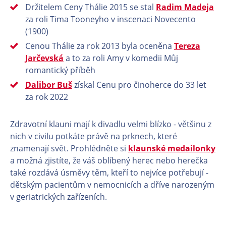
Držitelem Ceny Thálie 2015 se stal
Radim Madeja
za roli Tima Tooneyho v inscenaci Novecento
(1900)
Cenou Thálie za rok 2013 byla oceněna
Tereza
Jarčevská
a to za roli Amy v komedii Můj
romantický příběh
Dalibor Buš
získal Cenu pro činoherce do 33 let
za rok 2022
Zdravotní klauni mají k divadlu velmi blízko - většinu z
nich v civilu potkáte právě na prknech, které
znamenají svět. Prohlédněte si
klaunské medailonky
a možná zjistíte, že váš oblíbený herec nebo herečka
také rozdává úsměvy těm, kteří to nejvíce potřebují -
dětským pacientům v nemocnicích a dříve narozeným
v geriatrických zařízeních.