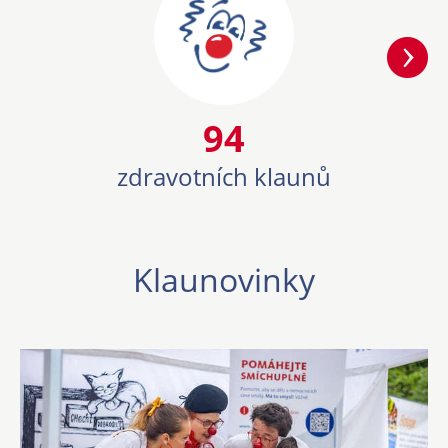
94
94
zdravotních klaunů
Klaunovinky