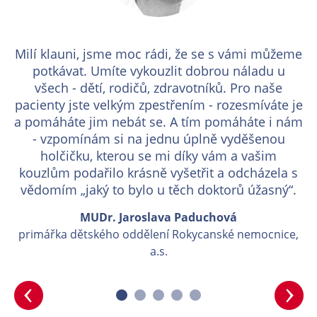
Milí klauni, jsme moc rádi, že se s vámi můžeme
potkávat. Umíte vykouzlit dobrou náladu u
všech - dětí, rodičů, zdravotníků. Pro naše
pacienty jste velkým zpestřením - rozesmíváte je
a pomáháte jim nebát se. A tím pomáháte i nám
- vzpomínám si na jednu úplně vyděšenou
holčičku, kterou se mi díky vám a vašim
kouzlům podařilo krásně vyšetřit a odcházela s
vědomím „jaký to bylo u těch doktorů úžasný“.
MUDr. Jaroslava Paduchová
primářka dětského oddělení Rokycanské nemocnice,
a.s.