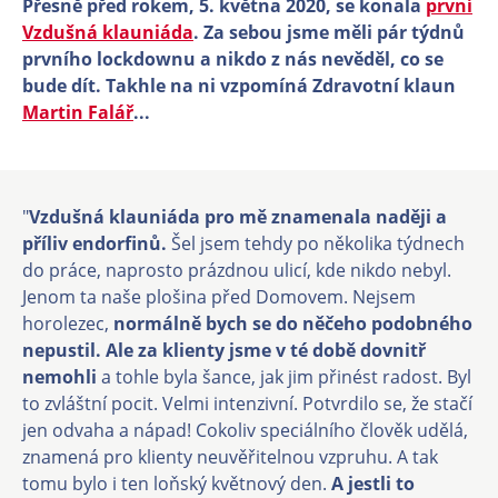
Přesně před rokem, 5. května 2020, se konala
první
Vzdušná klauniáda
. Za sebou jsme měli pár týdnů
prvního lockdownu a nikdo z nás nevěděl, co se
bude dít. Takhle na ni vzpomíná Zdravotní klaun
Martin Falář
...
"
Vzdušná klauniáda pro mě znamenala naději a
příliv endorfinů.
Šel jsem tehdy po několika týdnech
do práce, naprosto prázdnou ulicí, kde nikdo nebyl.
Jenom ta naše plošina před Domovem. Nejsem
horolezec,
normálně bych se do něčeho podobného
nepustil. Ale za klienty jsme v té době dovnitř
nemohli
a tohle byla šance, jak jim přinést radost. Byl
to zvláštní pocit. Velmi intenzivní. Potvrdilo se, že stačí
jen odvaha a nápad! Cokoliv speciálního člověk udělá,
znamená pro klienty neuvěřitelnou vzpruhu. A tak
tomu bylo i ten loňský květnový den.
A jestli to