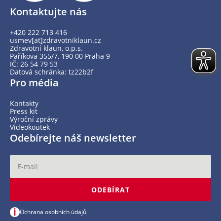
Kontaktujte nás
+420 222 713 416
usmev[at]zdravotniklaun.cz
Zdravotní klaun, o.p.s.
Paříkova 355/7, 190 00 Praha 9
IČ: 26 54 79 53
Datová schránka: tz22b2f
Pro média
Kontakty
Press kit
Výroční zprávy
Videokoutek
Odebírejte náš newsletter
ODEBÍRAT
i
Ochrana osobních údajů