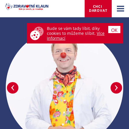
CHCI 
DAROVAT
Bude se vám tady líbit, díky
OK
cookies to můžeme slíbit.
Více
informací