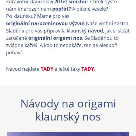
Zdravotní klaun slaví
20 let smíchu
! Chtěli byste
nám k narozeninám
popřát?
A pěkně vesele?
Po klaunsku? Máme pro vás
originální narozeninovou výzvu!
Naše vrchní sestra
Sladěna pro vás připravila klaunský
návod
, jak si složit
zaručeně
originální origami nos
. Se Sladěnou to
zvládne každý! A kdo to nedokáže, ten se alespoň
pobaví.
Návod najdete
TADY
a ještě taky
TADY.
Návody na origami
klaunský nos