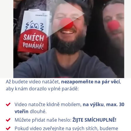
Až budete video natáčet,
nezapomeňte na pár věcí
,
aby k nám dorazilo v plné parádě:
Video natočte klidně mobilem,
na výšku
,
max. 30
vteřin
dlouhé.
Můžete přidat naše heslo:
ŽIJTE SMÍCHUPLNĚ!
Pokud video zveřejníte na svých sítích, budeme