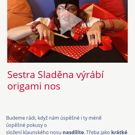
Sestra Sladěna výrábí
origami nos
Budeme rádi, když nám úspěšné i ty méně
úspěšné pokusy o
složení klaunského nosu
nasdílíte
. Třeba jako
krátké