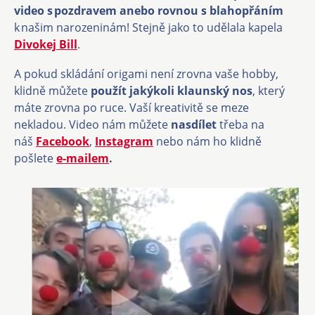
video s pozdravem anebo rovnou s blahopřáním
k našim narozeninám! Stejně jako to udělala kapela
Divokej Bill
.
A pokud skládání origami není zrovna vaše hobby,
klidně můžete
použít jakýkoli klaunský nos
, který
máte zrovna po ruce. Vaší kreativitě se meze
nekladou. Video nám můžete
nasdílet
třeba na
náš
Facebook
,
Instagram
nebo nám ho klidně
pošlete
e-mailem
.