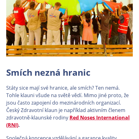
Smích nezná hranic
Státy sice mají své hranice, ale smích? Ten nemá.
Tohle klauni všude na světě vědí. Mimo jiné proto, že
jsou často zapojení do mezinárodních organizací.
Český Zdravotní klaun je například aktivním členem
zdravotně-klaunské rodiny
Red Noses International
(RNI)
.
Společná koncepce vzdělávání a garance kvality