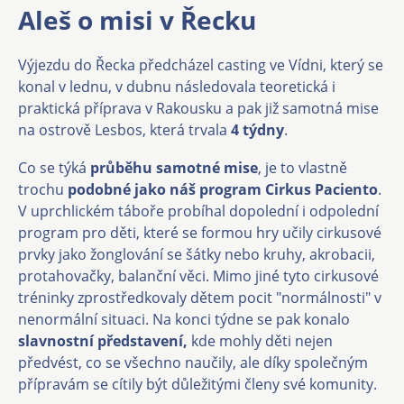
Aleš o misi v Řecku
Výjezdu do Řecka předcházel casting ve Vídni, který se
konal v lednu, v dubnu následovala teoretická i
praktická příprava v Rakousku a pak již samotná mise
na ostrově Lesbos, která trvala
4 týdny
.
Co se týká
průběhu samotné mise
, je to vlastně
trochu
podobné jako náš program Cirkus Paciento
.
V uprchlickém táboře probíhal dopolední i odpolední
program pro děti, které se formou hry učily cirkusové
prvky jako žonglování se šátky nebo kruhy, akrobacii,
protahovačky, balanční věci. Mimo jiné tyto cirkusové
tréninky zprostředkovaly dětem pocit "normálnosti" v
nenormální situaci. Na konci týdne se pak konalo
slavnostní představení,
kde mohly děti nejen
předvést, co se všechno naučily, ale díky společným
přípravám se cítily být důležitými členy své komunity.