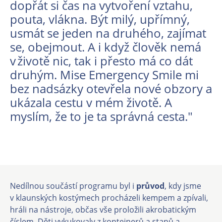
dopřát si čas na vytvoření vztahu,
pouta, vlákna. Být milý, upřímný,
usmát se jeden na druhého, zajímat
se, obejmout. A i když člověk nemá
v životě nic, tak i přesto má co dát
druhým. Mise Emergency Smile mi
bez nadsázky otevřela nové obzory a
ukázala cestu v mém životě. A
myslím, že to je ta správná cesta."
Nedílnou součástí programu byl i
průvod
, kdy jsme
v klaunských kostýmech procházeli kempem a zpívali,
hráli na nástroje, občas vše proložili akrobatickým
číslem. Děti vykukovaly z kontejnerů a stanů a