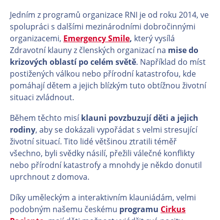
Jedním z programů organizace RNI je od roku 2014, ve
spolupráci s dalšími mezinárodními dobročinnými
organizacemi,
Emergency Smile
,
který vysílá
Zdravotní klauny z členských organizací na
mise do
krizových oblastí po celém světě
. Například do míst
postižených válkou nebo přírodní katastrofou, kde
pomáhají dětem a jejich blízkým tuto obtížnou životní
situaci zvládnout.
Během těchto misí
klauni povzbuzují děti a jejich
rodiny
, aby se dokázali vypořádat s velmi stresující
životní situací. Tito lidé většinou ztratili téměř
všechno, byli svědky násilí, přežili válečné konflikty
nebo přírodní katastrofy a mnohdy je někdo donutil
uprchnout z domova.
Díky uměleckým a interaktivním klauniádám, velmi
podobným našemu českému
programu
Cirkus