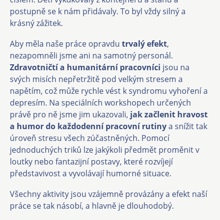
postupně se k nám přidávaly. To byl vždy silný a
krásný zážitek.
Aby měla naše práce opravdu
trvalý efekt
,
nezapomněli jsme ani na samotný personál.
Zdravotničtí a humanitární pracovníci
jsou na
svých misích nepřetržitě pod velkým stresem a
napětím, což může rychle vést k syndromu vyhoření a
depresím. Na speciálních workshopech určených
právě pro ně jsme jim ukazovali,
jak začlenit hravost
a humor do každodenní pracovní rutiny
a snížit tak
úroveň stresu všech zúčastněných. Pomocí
jednoduchých triků lze jakýkoli předmět proměnit v
loutky nebo fantazijní postavy, které rozvíjejí
představivost a vyvolávají humorné situace.
Všechny aktivity jsou vzájemně provázány a efekt naší
práce se tak násobí, a hlavně je dlouhodobý.