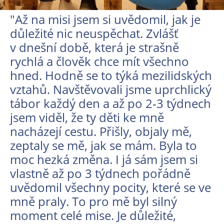
"Až na misi jsem si uvědomil, jak je
důležité nic neuspěchat. Zvlášť
v dnešní době, která je strašně
rychlá a člověk chce mít všechno
hned. Hodně se to týká mezilidských
vztahů. Navštěvovali jsme uprchlický
tábor každý den a až po 2-3 týdnech
jsem viděl, že ty děti ke mně
nacházejí cestu. Přišly, objaly mě,
zeptaly se mě, jak se mám. Byla to
moc hezká změna. I já sám jsem si
vlastně až po 3 týdnech pořádně
uvědomil všechny pocity, které se ve
mně praly. To pro mě byl silný
moment celé mise. Je důležité,