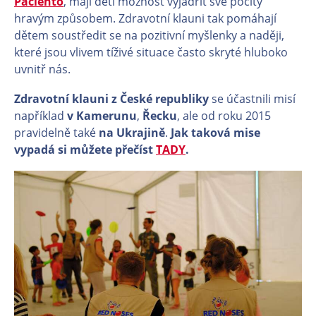
Paciento
, mají děti možnost vyjádřit své pocity
hravým způsobem. Zdravotní klauni tak pomáhají
dětem soustředit se na pozitivní myšlenky a naději,
které jsou vlivem tíživé situace často skryté hluboko
uvnitř nás.
Zdravotní klauni z České republiky
se účastnili misí
například
v Kamerunu
,
Řecku
, ale od roku 2015
pravidelně také
na Ukrajině
.
Jak taková mise
vypadá si můžete přečíst
TADY
.