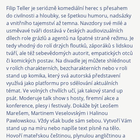
Filip Teller je seriózně komediální herec s přesahem
do civilnosti a hloubky, se špetkou humoru, nadsázky
a vnitřního tajemství až temna. Navzdory své milé a
usměvavé tváři dostává v českých audiovizuálních
dílech role grázlů a agentů na špatné straně režimu. Je
tedy vhodný do rolí drzých floutků, záporáků s lidskou
tváří, ale též sebevědomých autorit, empatických otců
či komických postav. Na divadle jej můžete shlédnout
v rolích charakterních, bezcharakterních nebo v roli
stand up komika, který svá autorská představení
využívá jako platformu pro sdělování aktuálních
témat. Ve volných chvílích učí, jak takový stand up
psát. Moderuje talk show s hosty, firemní akce a
konference, plesy i festivaly. Dokáže být Leošem
Marešem, Martinem Veselovským i Halinou
Pawlowskou. Vždy však bude sám sebou. Vytvoří Vám
stand up na míru nebo napíše text písně na tělo.
Hovoří mateřskou češtinou, plynulou angličtinou a