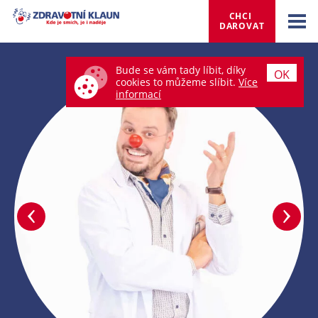
CHCI 
DAROVAT
Bude se vám tady líbit, díky
OK
cookies to můžeme slíbit.
Více
informací