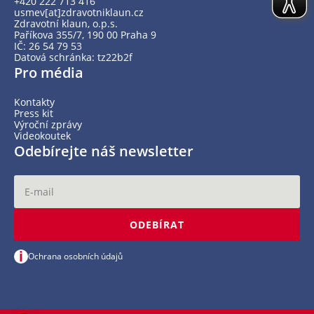
+420 222 713 416
usmev[at]zdravotniklaun.cz
Zdravotní klaun, o.p.s.
Paříkova 355/7, 190 00 Praha 9
IČ: 26 54 79 53
Datová schránka: tz22b2f
Pro média
Kontakty
Press kit
Výroční zprávy
Videokoutek
Odebírejte náš newsletter
ODEBÍRAT
i
Ochrana osobních údajů