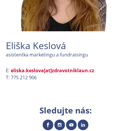
Eliška Keslová
asistentka marketingu a fundraisingu
E:
eliska.keslova[at]zdravotniklaun.cz
T: 775 212 906
Sledujte nás: