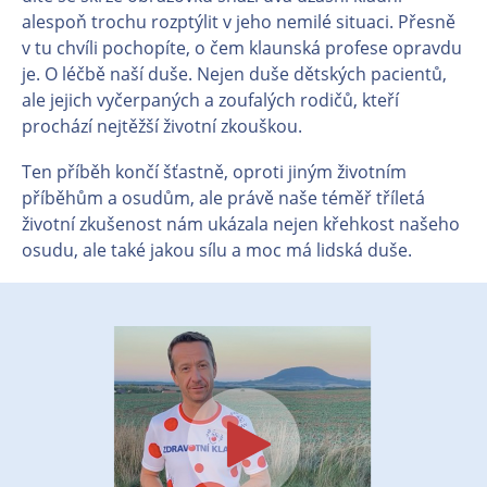
alespoň trochu rozptýlit v jeho nemilé situaci. Přesně
v tu chvíli pochopíte, o čem klaunská profese opravdu
je. O léčbě naší duše. Nejen duše dětských pacientů,
ale jejich vyčerpaných a zoufalých rodičů, kteří
prochází nejtěžší životní zkouškou.
Ten příběh končí šťastně, oproti jiným životním
příběhům a osudům, ale právě naše téměř tříletá
životní zkušenost nám ukázala nejen křehkost našeho
osudu, ale také jakou sílu a moc má lidská duše.