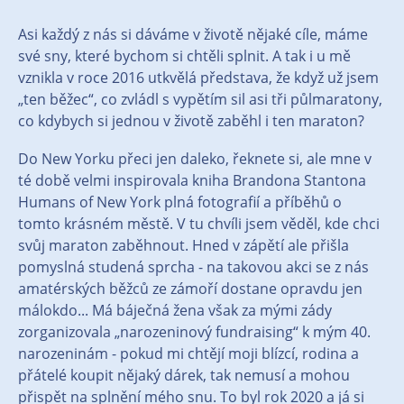
Asi každý z nás si dáváme v životě nějaké cíle, máme
své sny, které bychom si chtěli splnit. A tak i u mě
vznikla v roce 2016 utkvělá představa, že když už jsem
„ten běžec“, co zvládl s vypětím sil asi tři půlmaratony,
co kdybych si jednou v životě zaběhl i ten maraton?
Do New Yorku přeci jen daleko, řeknete si, ale mne v
té době velmi inspirovala kniha Brandona Stantona
Humans of New York plná fotografií a příběhů o
tomto krásném městě. V tu chvíli jsem věděl, kde chci
svůj maraton zaběhnout. Hned v zápětí ale přišla
pomyslná studená sprcha - na takovou akci se z nás
amatérských běžců ze zámoří dostane opravdu jen
málokdo... Má báječná žena však za mými zády
zorganizovala „narozeninový fundraising“ k mým 40.
narozeninám - pokud mi chtějí moji blízcí, rodina a
přátelé koupit nějaký dárek, tak nemusí a mohou
přispět na splnění mého snu. To byl rok 2020 a já si