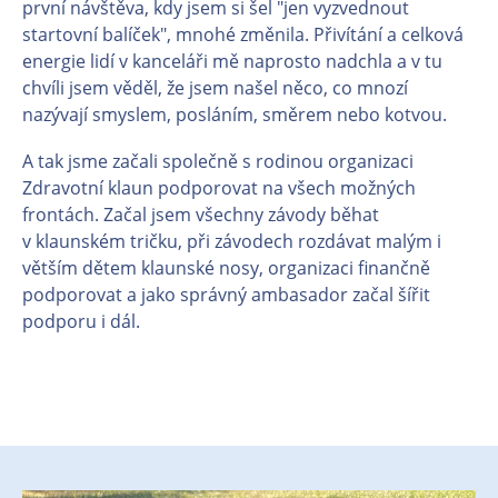
první návštěva, kdy jsem si šel "jen vyzvednout
startovní balíček", mnohé změnila. Přivítání a celková
energie lidí v kanceláři mě naprosto nadchla a v tu
chvíli jsem věděl, že jsem našel něco, co mnozí
nazývají smyslem, posláním, směrem nebo kotvou.
A tak jsme začali společně s rodinou organizaci
Zdravotní klaun podporovat na všech možných
frontách. Začal jsem všechny závody běhat
v klaunském tričku, při závodech rozdávat malým i
větším dětem klaunské nosy, organizaci finančně
podporovat a jako správný ambasador začal šířit
podporu i dál.