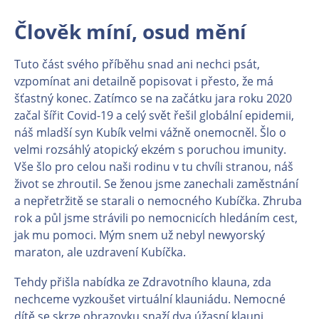
Člověk míní, osud mění
Tuto část svého příběhu snad ani nechci psát,
vzpomínat ani detailně popisovat i přesto, že má
šťastný konec. Zatímco se na začátku jara roku 2020
začal šířit Covid-19 a celý svět řešil globální epidemii,
náš mladší syn Kubík velmi vážně onemocněl. Šlo o
velmi rozsáhlý atopický ekzém s poruchou imunity.
Vše šlo pro celou naši rodinu v tu chvíli stranou, náš
život se zhroutil. Se ženou jsme zanechali zaměstnání
a nepřetržitě se starali o nemocného Kubíčka. Zhruba
rok a půl jsme strávili po nemocnicích hledáním cest,
jak mu pomoci. Mým snem už nebyl newyorský
maraton, ale uzdravení Kubíčka.
Tehdy přišla nabídka ze Zdravotního klauna, zda
nechceme vyzkoušet virtuální klauniádu. Nemocné
dítě se skrze obrazovku snaží dva úžasní klauni