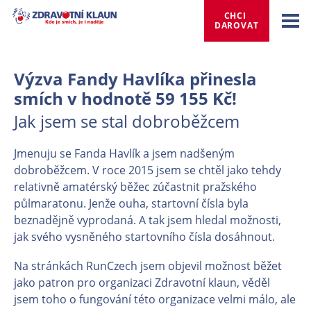
CHCI 
DAROVAT
Výzva Fandy Havlíka přinesla
smích v hodnotě 59 155 Kč!
Jak jsem se stal dobroběžcem
Jmenuju se Fanda Havlík a jsem nadšeným
dobroběžcem. V roce 2015 jsem se chtěl jako tehdy
relativně amatérský běžec zúčastnit pražského
půlmaratonu. Jenže ouha, startovní čísla byla
beznadějně vyprodaná. A tak jsem hledal možnosti,
jak svého vysněného startovního čísla dosáhnout.
Na stránkách RunCzech jsem objevil možnost běžet
jako patron pro organizaci Zdravotní klaun, věděl
jsem toho o fungování této organizace velmi málo, ale