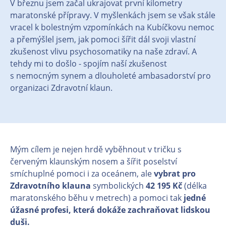
V březnu jsem začal ukrajovat první kilometry
maratonské přípravy. V myšlenkách jsem se však stále
vracel k bolestným vzpomínkách na Kubíčkovu nemoc
a přemýšlel jsem, jak pomoci šířit dál svoji vlastní
zkušenost vlivu psychosomatiky na naše zdraví. A
tehdy mi to došlo - spojím naší zkušenost
s nemocným synem a dlouholeté ambasadorství pro
organizaci Zdravotní klaun.
Mým cílem je nejen hrdě vyběhnout v tričku s
červeným klaunským nosem a šířit poselství
smíchuplné pomoci i za oceánem, ale
vybrat pro
Zdravotního klauna
symbolických
42 195 Kč
(délka
maratonského běhu v metrech) a pomoci tak
jedné
úžasné profesi, která dokáže zachraňovat lidskou
duši.