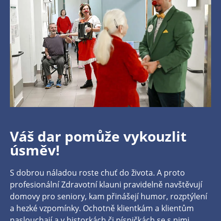
Váš dar pomůže vykouzlit
úsměv!
S dobrou náladou roste chuť do života. A proto
profesionální Zdravotní klauni pravidelně navštěvují
domovy pro seniory, kam přinášejí humor, rozptýlení
a hezké vzpomínky. Ochotně klientkám a klientům
naslouchají a v historkách či písničkách se s nimi