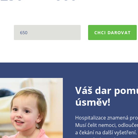
CHCI DAROVAT
Váš dar pomů
úsměv!
Hospitalizace znamená pro 
Musí čelit nemoci, odlouč
a čekání na další vyšetření