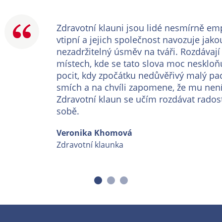
Zdravotní klauni jsou lidé nesmírně empa
vtipní a jejich společnost navozuje jak
nezadržitelný úsměv na tváři. Rozdávají
místech, kde se tato slova moc neskloňuj
pocit, kdy zpočátku nedůvěřivý malý pa
smích a na chvíli zapomene, že mu není
Zdravotní klaun se učím rozdávat radost
sobě.
Veronika Khomová
Zdravotní klaunka