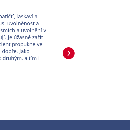
tičtí, laskaví a
ousi uvolněnost a
 smích a uvolnění v
í. Je úžasné zažít
cient propukne ve
 dobře. Jako
 druhým, a tím i