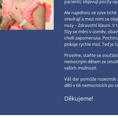
pacientů objevují pocity o
Ale najednou se ozve tiché
otevírají a mezi nimi se ob
nosy – Zdravotní klauni. V t
Slzy se mění v úsměv, obavy
chvíli zapomenuta. Pochm
pokoje rychle mizí. Teď je 
Prosíme, staňte se součás
nemocným dětem ze smutku
vašich možností.
Váš dar pomůže rozesmát a 
dětí v 66 nemocnicích po c
Děkujeme!