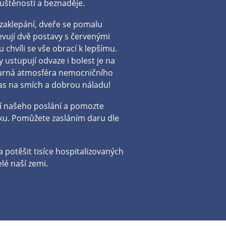
puštěnosti a beznaděje.
 zaklepání, dveře se pomalu
jevují dvě postavy s červenými
u chvíli se vše obrací k lepšímu.
 ustupují odvaze i bolest je na
urná atmosféra nemocničního
čas na smích a dobrou náladu!
tí našeho poslání a pomozte
. Pomůžete zasláním daru dle
potěšit tisíce hospitalizovaných
elé naší zemi.