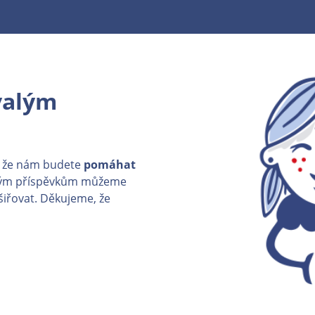
valým
, že nám budete
pomáhat
ným příspěvkům můžeme
šiřovat. Děkujeme, že