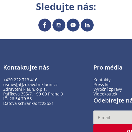
Sledujte nás:
Kontaktujte nás
Pro média
+420 222 713 416
Kontakty
usmev[at]zdravotniklaun.cz
Press kit
Zdravotní klaun, o.p.s.
Výroční zprávy
Paříkova 355/7, 190 00 Praha 9
Videokoutek
IČ: 26 54 79 53
Odebírejte n
Datová schránka: tz22b2f
O