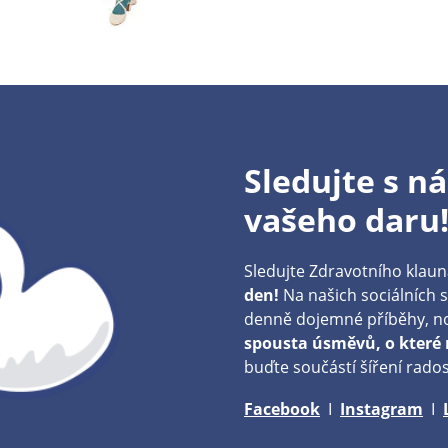
Sledujte s n
vašeho daru
Sledujte Zdravotního klau
den!
Na našich sociálních s
denně dojemné příběhy, no
spousta úsměvů, o které n
buďte součástí šíření rados
Facebook
I
Instagram
I