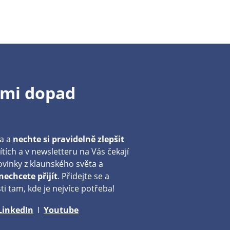
ámi dopad
!
na a
nechte si pravidelně zlepšit
ítích a v newsletteru na Vás čekají
vinky z klaunského světa a
echcete přijít
. Přidejte se a
ti tam, kde je nejvíce potřeba!
LinkedIn
I
Youtube