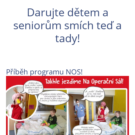
Darujte dětem a
seniorům smích teď a
tady!
Příběh programu NOS!
En
En