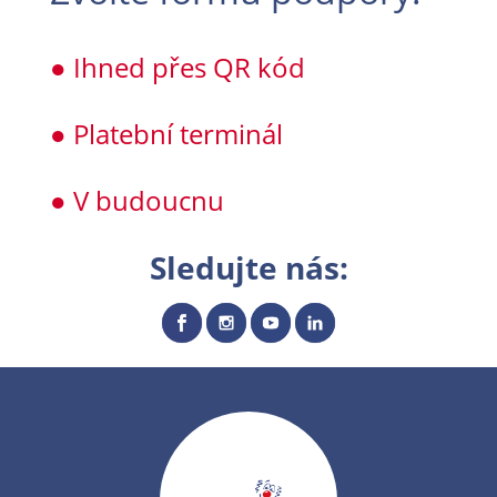
● Ihned přes QR kód
● Platební terminál
● V budoucnu
Sledujte nás: