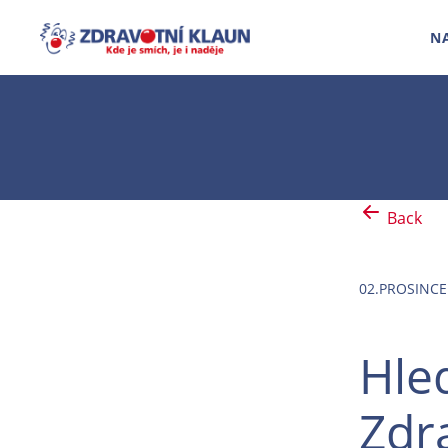
N
Back
02.PROSINCE
Hle
Zdr