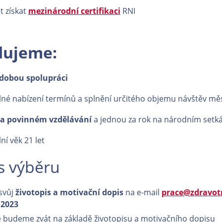
 získat
mezinárodní certifikaci
RNI
dujeme:
dobou spolupráci
lné nabízení termínů a splnění určitého objemu návštěv mě
na povinném vzdělávání
a jednou za rok na národním setká
ní věk 21 let
s výběru
 svůj
životopis a motivační dopis
na e-mail
prace@zdravot
. 2023
 budeme zvát na základě životopisu a motivačního dopisu