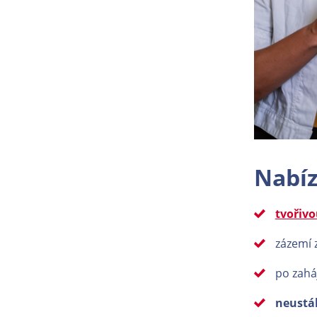
Nabíz
tvořivo
zázemí 
po zahá
neustál