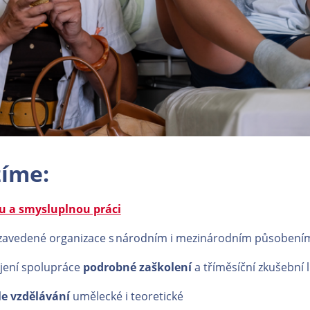
íme:
u a smysluplnou práci
zavedené organizace s národním i mezinárodním působen
jení spolupráce
podrobné zaškolení
a tříměsíční zkušební
e vzdělávání
umělecké i teoretické