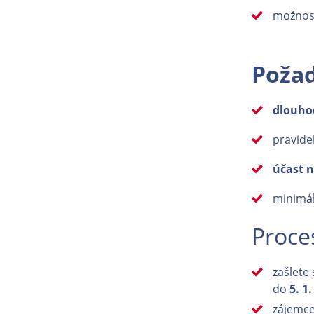
možnost
Poža
dlouho
pravide
účast 
minimál
Proce
zašlete
do
5. 1
zájemce