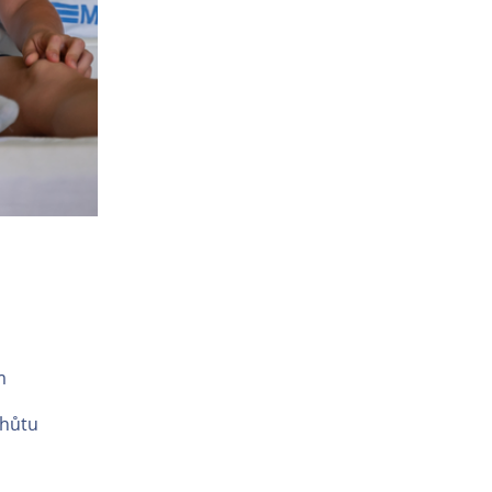
ím
 lhůtu