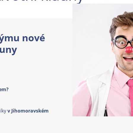
týmu nové
auny
tem?
íky
v Jihomoravském