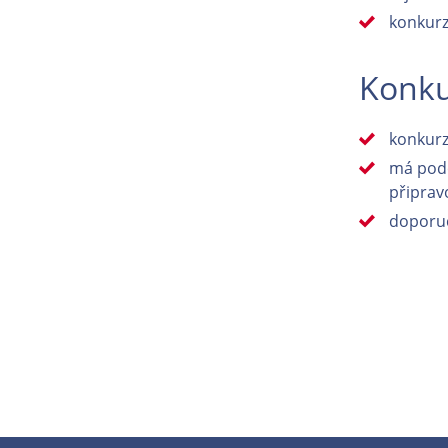
konkurz
Konku
konkurz 
má podo
připrav
doporuč