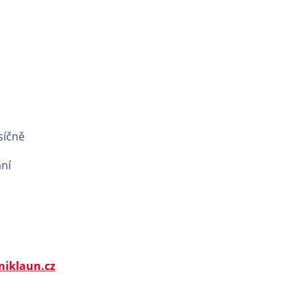
síčně
ní
niklaun.cz