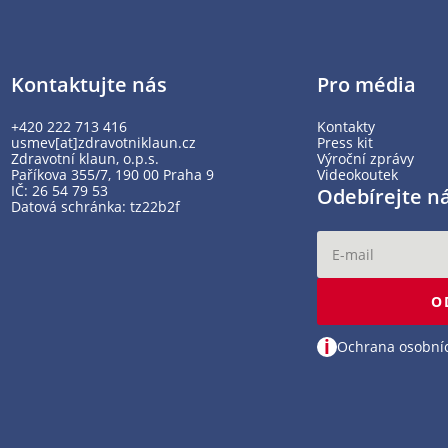
Kontaktujte nás
Pro média
+420 222 713 416
Kontakty
usmev[at]zdravotniklaun.cz
Press kit
Zdravotní klaun, o.p.s.
Výroční zprávy
Paříkova 355/7, 190 00 Praha 9
Videokoutek
IČ: 26 54 79 53
Odebírejte n
Datová schránka: tz22b2f
O
i
Ochrana osobní