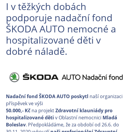
I v těžkých dobách
podporuje nadační fond
ŠKODA AUTO nemocné a
hospitalizované děti v
dobré náladě.
Nadační fond ŠKODA AUTO
poskytl
naší organizaci
příspěvek ve výši
50.000,- Kč
na projekt
Zdravotní klauniády pro
hospitalizované děti
v Oblastní nemocnici
Mladá
Boleslav
. Předpokládáme, že za období od 26.6. do
30.11. 2020 vykouzlí
naši profesionální Zdravotní