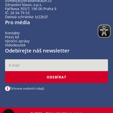
usmev[at]zdravotniklaun.cz
Zdravotní klaun, o.p.s.
Paříkova 355/7, 190 00 Praha 9
IČ: 26 54 79 53
Datová schránka: tz22b2f
Pro média
Kontakty
Press kit
Výroční zprávy
Videokoutek
Odebírejte náš newsletter
ODEBÍRAT
i
Ochrana osobních údajů