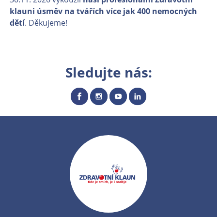
klauni úsměv na tvářích více jak 400 nemocných
dětí
. Děkujeme!
Sledujte nás: