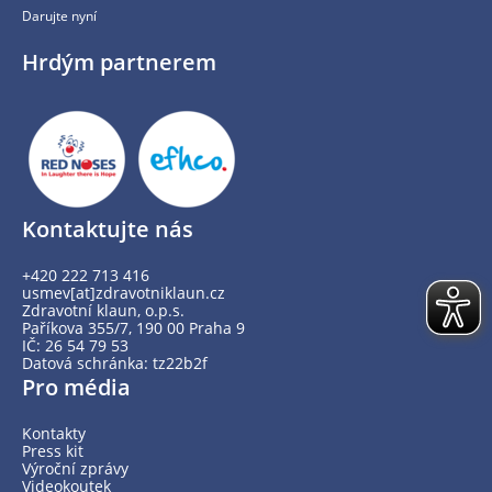
Darujte nyní
Hrdým partnerem
Kontaktujte nás
+420 222 713 416
usmev[at]zdravotniklaun.cz
Zdravotní klaun, o.p.s.
Paříkova 355/7, 190 00 Praha 9
IČ: 26 54 79 53
Datová schránka: tz22b2f
Pro média
Kontakty
Press kit
Výroční zprávy
Videokoutek