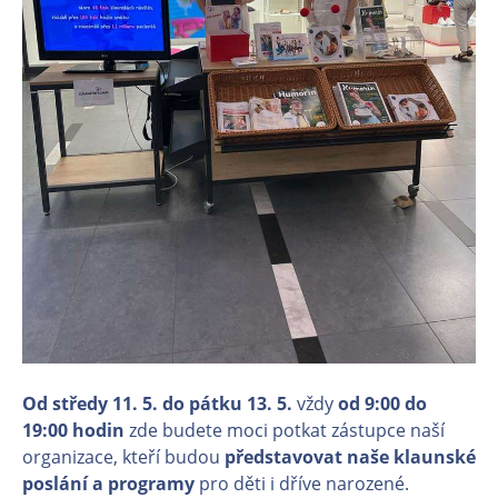
Od středy 11. 5. do pátku 13. 5.
vždy
od 9:00 do
19:00 hodin
zde budete moci potkat zástupce naší
organizace, kteří budou
představovat naše klaunské
poslání a programy
pro děti i dříve narozené.