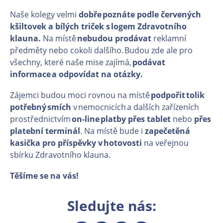
Naše kolegy velmi
dobře poznáte podle červených
kšiltovek a bílých triček s logem Zdravotního
klauna.
Na místě
nebudou prodávat
reklamní
předměty nebo cokoli dalšího. Budou zde ale pro
všechny, které naše mise zajímá,
podávat
informace a odpovídat na otázky.
Zájemci budou moci rovnou na místě
podpořit tolik
potřebný smích
v nemocnicích a dalších zařízeních
prostřednictvím
on-line platby přes tablet
nebo
přes
platební terminál
. Na místě bude i
zapečetěná
kasička pro příspěvky v hotovosti
na veřejnou
sbírku Zdravotního klauna.
Těšíme se na vás!
Sledujte nás: