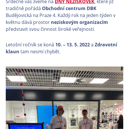
Srdečně vás zveme na
DNY NEZISKOVEK
, které již
tradičně pořádá
Obchodní centrum DBK
Budějovická na Praze 4. Každý rok na jeden týden v
květnu dává prostor
neziskovým organizacím
představit svou činnost široké veřejnosti.
Letošní ročník se koná
10. – 13. 5. 2022
a
Zdravotní
klaun
tam nesmí chybět.