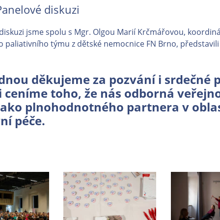
Panelové diskuzi
diskuzi jsme spolu s Mgr. Olgou Marií Krčmářovou, koordin
paliativního týmu z dětské nemocnice FN Brno, představili
ednou děkujeme za pozvání i srdečné př
i ceníme toho, že nás odborná veřejn
ako plnohodnotného partnera v oblas
vní péče.