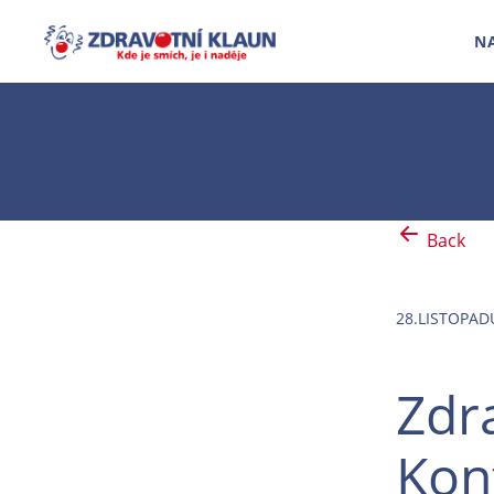
N
Back
28.LISTOPAD
Zdra
Kon