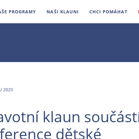
AŠE PROGRAMY
NAŠI KLAUNI
CHCI POMÁHAT
U 2025
votní klaun součástí 
ference dětské