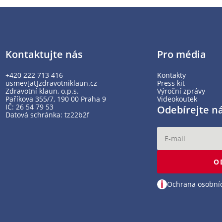
Kontaktujte nás
Pro média
+420 222 713 416
Kontakty
usmev[at]zdravotniklaun.cz
Press kit
Zdravotní klaun, o.p.s.
Výroční zprávy
Paříkova 355/7, 190 00 Praha 9
Videokoutek
IČ: 26 54 79 53
Odebírejte n
Datová schránka: tz22b2f
O
i
Ochrana osobní