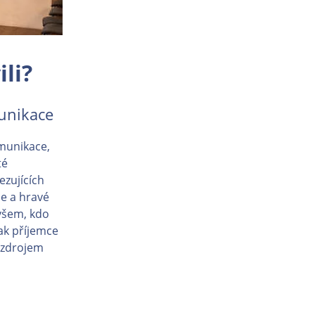
li?
munikace
munikace,
té
ezujících
ie a hravé
 všem, kdo
tak příjemce
e zdrojem