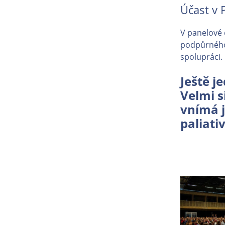
Účast v 
V panelové 
podpůrného 
spolupráci.
Ještě j
Velmi s
vnímá j
paliati