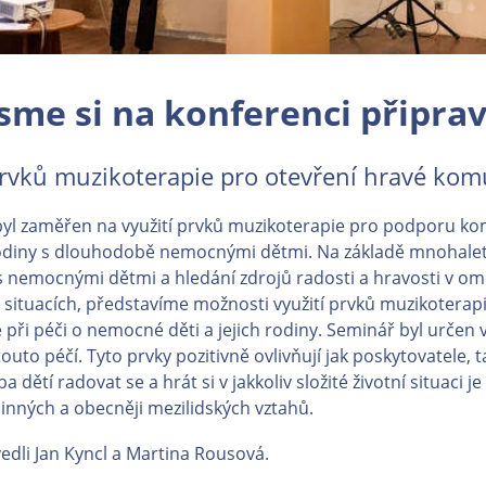
jsme si na konferenci připravi
prvků muzikoterapie pro otevření hravé ko
l zaměřen na využití prvků muzikoterapie pro podporu ko
rodiny s dlouhodobě nemocnými dětmi. Na základě mnohale
s nemocnými dětmi a hledání zdrojů radosti a hravosti v om
 situacích, představíme možnosti využití prvků muzikoterap
při péči o nemocné děti a jejich rodiny. Seminář byl určen
touto péčí. Tyto prvky pozitivně ovlivňují jak poskytovatele, 
a dětí radovat se a hrát si v jakkoliv složité životní situaci j
dinných a obecněji mezilidských vztahů.
dli Jan Kyncl a Martina Rousová.