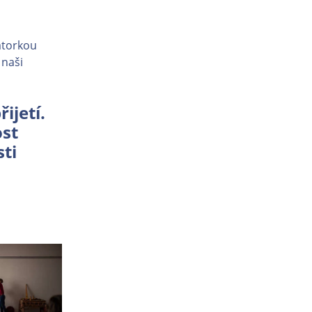
átorkou
 naši
ijetí.
ost
ti