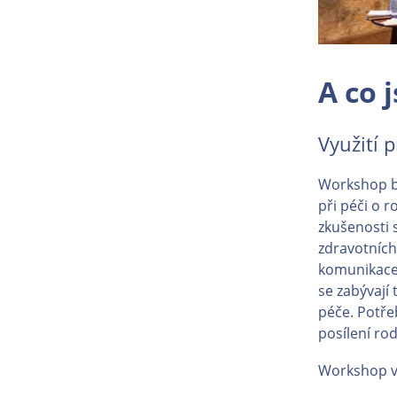
A co 
Využití 
Workshop by
při péči o 
zkušenosti 
zdravotních
komunikace 
se zabývají 
péče. Potřeb
posílení ro
Workshop ve